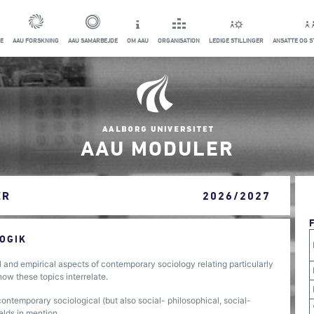
E
AAU FORSKNING
AAU SAMARBEJDE
OM AAU
ORGANISATION
LEDIGE STILLINGER
ANSATTE OG 
AAU MODULER
ER
2026/2027
OGIK
l and empirical aspects of contemporary sociology relating particularly
how these topics interrelate.
contemporary sociological (but also social- philosophical, social-
elds in mention.