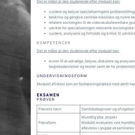
Det er målet at den studerende efter modulet kan:
vurdere og belyse specialiseringens problemstillinge
beskrive og gengive centrale klassiske og nyere teor
relatere sociologien til de videnskabsteoretiske gru
udvikle for specialiseringen relevante sociologiske
vurdere, analysere og forholde sig kritisk til udvik
KOMPETENCER
Det er målet at den studerende efter modulet har:
evnen til at udvælge, belyse, diskutere og analyser
begrebsdannelser og teorier samt de for problemsti
UNDERVISNINGSFORM
Modulet afvikles som en forelæsningsrække med dertil høre
EKSAMEN
PRØVER
Prøvens navn
Samtidsdiagnoser og afvigelser
Mundtlig pba. projekt
Prøveform
Modulet evalueres ved mundtlig 
afleveres i gruppe eksamineres 