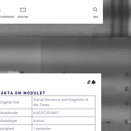
STUDERENDE
ENGLISH
SØG
FAKTA OM MODULET
Social Deviance and Diagnosis of
Engelsk titel
the Times
Modulkode
KASOC20184C
Modultype
Kursus
Varighed
1 semester