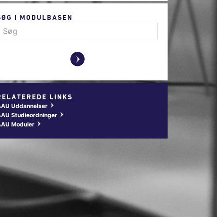
SØG I MODULBASEN
y
RELATEREDE LINKS
AAU Uddannelser
w
AU Studieordninger
w
AAU Moduler
w