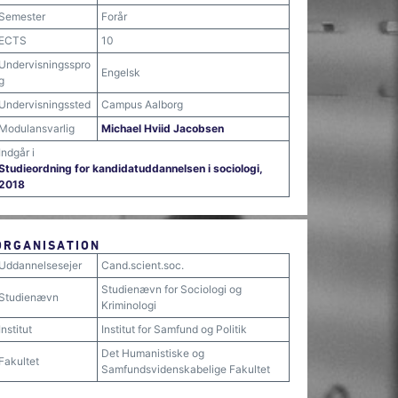
Semester
Forår
ECTS
10
Undervisningsspro
Engelsk
g
Undervisningssted
Campus Aalborg
Modulansvarlig
Michael Hviid Jacobsen
Indgår i
Studieordning for kandidatuddannelsen i sociologi,
2018
ORGANISATION
Uddannelsesejer
Cand.scient.soc.
Studienævn for Sociologi og
Studienævn
Kriminologi
Institut
Institut for Samfund og Politik
Det Humanistiske og
Fakultet
Samfundsvidenskabelige Fakultet