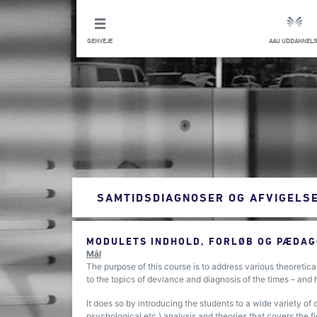
GENVEJE
AAU UDDANNELS
SAMTIDSDIAGNOSER OG AFVIGELS
MODULETS INDHOLD, FORLØB OG PÆDAG
Mål
The purpose of this course is to address various theoretica
to the topics of deviance and diagnosis of the times – and 
It does so by introducing the students to a wide variety of 
psychological etc.) analysis and theories that covers the fi