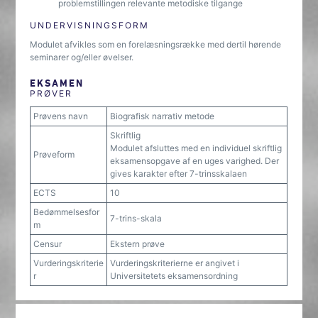
problemstillingen relevante metodiske tilgange
UNDERVISNINGSFORM
Modulet afvikles som en forelæsningsrække med dertil hørende
seminarer og/eller øvelser.
EKSAMEN
PRØVER
Prøvens navn
Biografisk narrativ metode
Skriftlig
Modulet afsluttes med en individuel skriftlig
Prøveform
eksamensopgave af en uges varighed. Der
gives karakter efter 7-trinsskalaen
ECTS
10
Bedømmelsesfor
7-trins-skala
m
Censur
Ekstern prøve
Vurderingskriterie
Vurderingskriterierne er angivet i
r
Universitetets eksamensordning