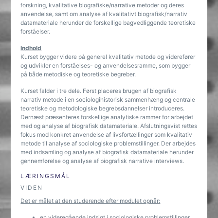
forskning, kvalitative biografiske/narrative metoder og deres
anvendelse, samt om analyse af kvalitativt biografisk/narrativ
datamateriale herunder de forskellige bagvedliggende teoretiske
forståelser.
Indhold
Kurset bygger videre på generel kvalitativ metode og viderefører
og udvikler en forståelses- og anvendelsesramme, som bygger
på både metodiske og teoretiske begreber.
Kurset falder i tre dele. Først placeres brugen af biografisk
narrativ metode i en sociologihistorisk sammenhæng og centrale
teoretiske og metodologiske begrebsdannelser introduceres.
Dernæst præsenteres forskellige analytiske rammer for arbejdet
med og analyse af biografisk datamateriale. Afslutningsvist rettes
fokus mod konkret anvendelse af livsfortællinger som kvalitativ
metode til analyse af sociologiske problemstillinger. Der arbejdes
med indsamling og analyse af biografisk datamateriale herunder
gennemførelse og analyse af biografisk narrative interviews.
LÆRINGSMÅL
VIDEN
Det er målet at den studerende efter modulet opnår:
en videregående indsigt i sociologiske problemstillinger