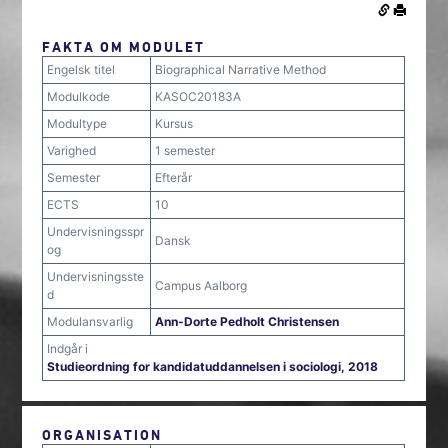
FAKTA OM MODULET
Engelsk titel
Biographical Narrative Method
Modulkode
KASOC20183A
Modultype
Kursus
Varighed
1 semester
Semester
Efterår
ECTS
10
Undervisningsspr
Dansk
og
Undervisningsste
Campus Aalborg
d
Modulansvarlig
Ann-Dorte Pedholt Christensen
Indgår i
Studieordning for kandidatuddannelsen i sociologi, 2018
ORGANISATION