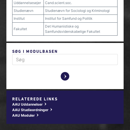
Uddannelsesejer
Cand.scient.soc.
Studienævn
Studienævn for Sociologi og Kriminologi
Institut
Institut for Samfund og Politik
Det Humanistiske og
Fakultet
Samfundsvidenskabelige Fakultet
SØG I MODULBASEN
y
RELATEREDE LINKS
AAU Uddannelser
w
AAU Studieordninger
w
AAU Moduler
w