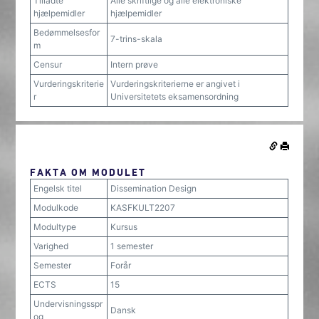
Tilladte
Alle skriftlige og alle elektroniske
hjælpemidler
hjælpemidler
Bedømmelsesfor
7-trins-skala
m
Censur
Intern prøve
Vurderingskriterie
Vurderingskriterierne er angivet i
r
Universitetets eksamensordning
FAKTA OM MODULET
Engelsk titel
Dissemination Design
Modulkode
KASFKULT2207
Modultype
Kursus
Varighed
1 semester
Semester
Forår
ECTS
15
Undervisningsspr
Dansk
og