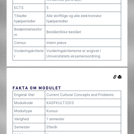
ECTS
5
Tilladte
Alle skriftlige og alle elektroniske
hjælpemidler
hjælpemidler
Bedømmelsesfor
Bestået/ikke bestået
m
Censur
Intern prøve
Vurderingskriterie
Vurderingskriterierne er angivet i
r
Universitetets eksamensordning
FAKTA OM MODULET
Engelsk titel
Current Cultural Concepts and Problems
Modulkode
KASFKULT2203
Modultype
Kursus
Varighed
1 semester
Semester
Efterår