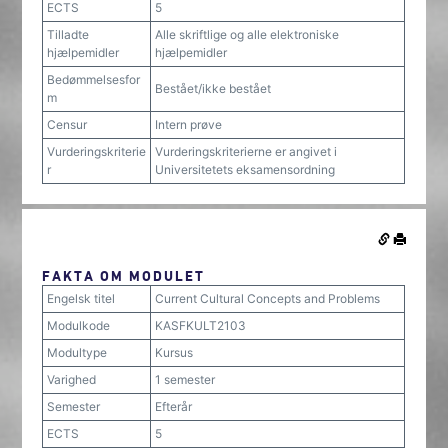
ECTS
5
Tilladte
Alle skriftlige og alle elektroniske
hjælpemidler
hjælpemidler
Bedømmelsesfor
Bestået/ikke bestået
m
Censur
Intern prøve
Vurderingskriterie
Vurderingskriterierne er angivet i
r
Universitetets eksamensordning
FAKTA OM MODULET
Engelsk titel
Current Cultural Concepts and Problems
Modulkode
KASFKULT2103
Modultype
Kursus
Varighed
1 semester
Semester
Efterår
ECTS
5