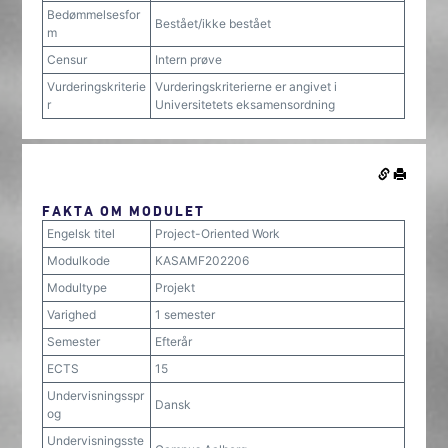
Bedømmelsesfor
Bestået/ikke bestået
m
Censur
Intern prøve
Vurderingskriterie
Vurderingskriterierne er angivet i
r
Universitetets eksamensordning
FAKTA OM MODULET
Engelsk titel
Project-Oriented Work
Modulkode
KASAMF202206
Modultype
Projekt
Varighed
1 semester
Semester
Efterår
ECTS
15
Undervisningsspr
Dansk
og
Undervisningsste