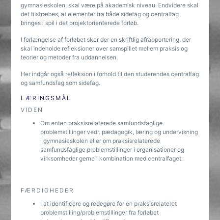
gymnasieskolen, skal være på akademisk niveau. Endvidere skal
det tilstræbes, at elementer fra både sidefag og centralfag
bringes i spil i det projektorienterede forløb.
I forlængelse af forløbet sker der en skriftlig afrapportering, der
skal indeholde refleksioner over samspillet mellem praksis og
teorier og metoder fra uddannelsen.
Her indgår også refleksion i forhold til den studerendes centralfag
og samfundsfag som sidefag.
LÆRINGSMÅL
VIDEN
Om enten praksisrelaterede samfundsfaglige
problemstillinger vedr. pædagogik, læring og undervisning
i gymnasieskolen eller om praksisrelaterede
samfundsfaglige problemstillinger i organisationer og
virksomheder gerne i kombination med centralfaget.
FÆRDIGHEDER
I at identificere og redegøre for en praksisrelateret
problemstilling/problemstillinger fra forløbet