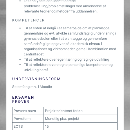
I at analysere den identificerede
problemstilling/problemstillinger ved anvendelse af
relevante teorier og metoder fra uddannelsen.
KOMPETENCER
Til at enten at indgå i et samarbejde om at planlægge,
gennemføre og evt. afvikle samfundsfaglig undervisning i
gymnasieskolen eller i at planlægge og gennemføre
samfundsfaglige opgaver på akademisk niveau i
organisationer og virksomheder, gerne i kombination med
centralfaget
Til at reflektere over egen læring og faglige udvikling
Til at reflektere overe egne personlige kompetencer og
udvikling heraf.
UNDERVISNINGSFORM
Se omfang m.v. i Moodle
EKSAMEN
PRØVER
Prøvens navn
Projektorienteret forløb
Prøveform
Mundtlig pba. projekt
ECTS
15