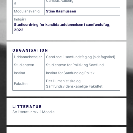
Campus Aalborg
d
Modulansvarlig
Stine Rasmussen
Indgår i
Studieordning for kandidatuddannelsen i samfundsfag,
2022
ORGANISATION
Uddannelsesejer
Cand.soc. i samfundsfag og (sidefagstitel)
Studienævn
Studienævn for Politik og Samfund
Institut
Institut for Samfund og Politik
Det Humanistiske og
Fakultet
Samfundsvidenskabelige Fakultet
LITTERATUR
Se litteratur m.v. i Moodle