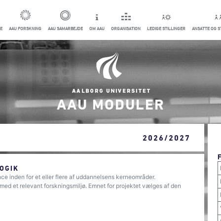
E
AAU FORSKNING
AAU SAMARBEJDE
OM AAU
ORGANISATION
LEDIGE STILLINGER
ANSATTE OG 
AAU MODULER
2026/2027
OGIK
ce inden for et eller flere af uddannelsens kerneområder.
ed et relevant forskningsmiljø. Emnet for projektet vælges af den