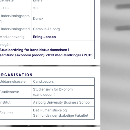
Semester
Efterår
ECTS
30
Undervisningsspro
Dansk
g
Undervisningssted
Campus Aalborg
Modulansvarlig
Erling Jensen
Indgår i
Studieordning for kandidatuddannelsen i
samfundsøkonomi (oecon) 2013 med ændringer i 2015
ORGANISATION
Uddannelsesejer
Cand.oecon.
Studienævn for Økonomi
Studienævn
(cand.oecon.)
Institut
Aalborg University Business School
Det Humanistiske og
Fakultet
Samfundsvidenskabelige Fakultet