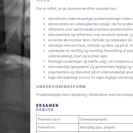
VIDEN
Det er målet, at de studerende efter modulet kan:
identificere videnskabelige problemstillinger inden
demonstrere en videregående indsigt i de for proble
reflektere over samfundsøkonomiske problemstilling
dokumentere og reflektere over anvendt metode i p
anvende økonomisk teori, metode og redskaber på ko
udvælge relevant teori, metode og data, og på et vi
udarbejde en skriftlig og mundtlig fremstilling af pr
videnskabeligt, klart og korrekt spro
foretage vurderinger og træffe valg i en komplek
selvstændigt igangsætte og gennemføre fagligt og t
argumentere og diskutere på et videnskabeligt grun
tage selvstændigt ansvar for egen faglige udvikling
UNDERVISNINGSFORM
Projektarbejde med vejledning i forbindelse med samarbejd
EKSAMEN
PRØVER
Prøvens navn
Semesterprojekt
Prøveform
Mundtlig pba. projekt