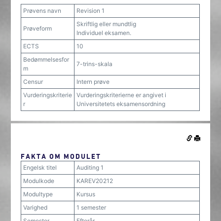
Prøvens navn
Revision 1
Skriftlig eller mundtlig
Prøveform
Individuel eksamen.
ECTS
10
Bedømmelsesfor
7-trins-skala
m
Censur
Intern prøve
Vurderingskriterie
Vurderingskriterierne er angivet i
r
Universitetets eksamensordning
FAKTA OM MODULET
Engelsk titel
Auditing 1
Modulkode
KAREV20212
Modultype
Kursus
Varighed
1 semester
Semester
Efterår