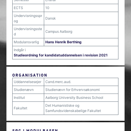
ECTS
10
Undervisningsspr
Dansk
og
Undervisningsste
Campus Aalborg
d
Modulansvarlig
Hans Henrik Berthing
Indgår i
Studieordning for kandidatuddannelsen i revision 2021
ORGANISATION
Uddannelsesejer
Cand.merc.aud.
Studienævn
Studienævn for Erhvervsøkonomi
Institut
Aalborg University Business School
Det Humanistiske og
Fakultet
Samfundsvidenskabelige Fakultet
SØG I MODULBASEN