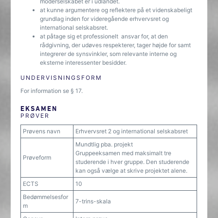
moderselskabet er i udlandet.
at kunne argumentere og reflektere på et videnskabeligt
grundlag inden for videregående erhvervsret og
international selskabsret.
at påtage sig et professionelt ansvar for, at den
rådgivning, der udøves respekterer, tager højde for samt
integrerer de synsvinkler, som relevante interne og
eksterne interessenter besidder.
UNDERVISNINGSFORM
For information se § 17.
EKSAMEN
PRØVER
Prøvens navn
Erhvervsret 2 og international selskabsret
Mundtlig pba. projekt
Gruppeeksamen med maksimalt tre
Prøveform
studerende i hver gruppe. Den studerende
kan også vælge at skrive projektet alene.
ECTS
10
Bedømmelsesfor
7-trins-skala
m