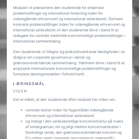
Modulet vil præsentere den studerende for empiriske
problemstillinger og international forskning inden for
videregående erhvervsret og international selskabsret. Gennem
konkrete problemstillinger inden for videregående erhvervsret og
international selskabsret vil den studerende blive i stand til at
redegøre for centrale materielle koncernretlige problemstillinger i
international sammenhæng.
Den studerende vil tilegne sig praksisforankrede færdigheder i at
rådgive om corporate governance i dansk og
grænseoverskridende sammenhæng. Ydermere blive i stand til at
analysere internationale koncernretlige problemstillinger og
formulere løsningsmodeller i forhold hertil.
LÆRINGSMÅL
VIDEN
Det er målet, at den studerende efter modulet har viden om:
centrale teorier inden for fagområdet videregående
erhvervsret og international selskabsret.
og indsigt i den selskabsretlige koncernstruktur på tværs
af landegrænser, ret og pligt mellem koncernselskaber i
forskellige lande, den grænseoverskridende koncern og
EU-retten samt corporate govcernance-spørgsmål i