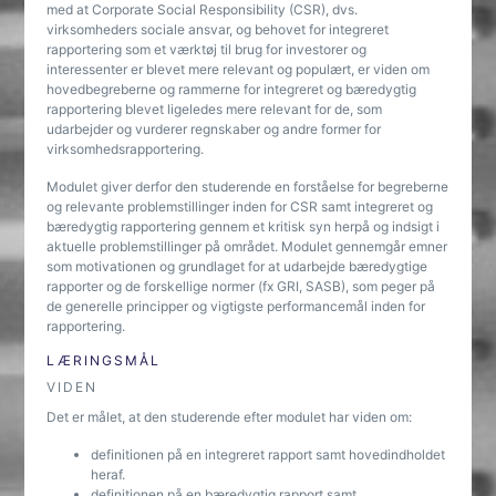
med at Corporate Social Responsibility (CSR), dvs.
virksomheders sociale ansvar, og behovet for integreret
rapportering som et værktøj til brug for investorer og
interessenter er blevet mere relevant og populært, er viden om
hovedbegreberne og rammerne for integreret og bæredygtig
rapportering blevet ligeledes mere relevant for de, som
udarbejder og vurderer regnskaber og andre former for
virksomhedsrapportering.
Modulet giver derfor den studerende en forståelse for begreberne
og relevante problemstillinger inden for CSR samt integreret og
bæredygtig rapportering gennem et kritisk syn herpå og indsigt i
aktuelle problemstillinger på området. Modulet gennemgår emner
som motivationen og grundlaget for at udarbejde bæredygtige
rapporter og de forskellige normer (fx GRI, SASB), som peger på
de generelle principper og vigtigste performancemål inden for
rapportering.
LÆRINGSMÅL
VIDEN
Det er målet, at den studerende efter modulet har viden om:
definitionen på en integreret rapport samt hovedindholdet
heraf.
definitionen på en bæredygtig rapport samt