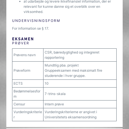
at udarbejde og levere ikkefinansiel information, der er
relevant for kunne danne sig et overblik over en
virksomhed.
UNDERVISNINGSFORM
For information se § 17.
EKSAMEN
PRØVER
CSR, bæredygtighed og integreret
Prøvens navn
rapportering
Mundtlig pba. projekt
Prøveform
Gruppeeksamen med maksimalt fire
studerende i hver gruppe.
ECTS
10
Bedømmelsesfor
7-trins-skala
m
Censur
Intern prøve
Vurderingskriterie
Vurderingskriterierne er angivet i
r
Universitetets eksamensordning