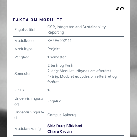
FAKTA OM MODULET
CSR, Integrated and Sustainability
Engelsk titel
Reporting
Modulkode
KAREV202111
Modultype
Projekt
Varighed
1 semester
Efterår og Forår
2-årig: Modulet udbydes om efteråret.
Semester
4-årig: Modulet udbydes om efteråret og
foråret.
ECTS
10
Undervisningsspr
Engelsk
og
Undervisningsste
Campus Aalborg
d
Sirle Duus Bürkland
,
Modulansvarlig
Chiara Crovini