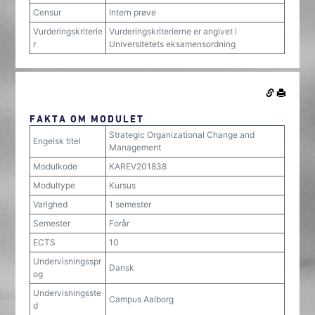
Censur
Intern prøve
Vurderingskriterie
Vurderingskriterierne er angivet i
r
Universitetets eksamensordning
FAKTA OM MODULET
Strategic Organizational Change and
Engelsk titel
Management
Modulkode
KAREV201838
Modultype
Kursus
Varighed
1 semester
Semester
Forår
ECTS
10
Undervisningsspr
Dansk
og
Undervisningsste
Campus Aalborg
d