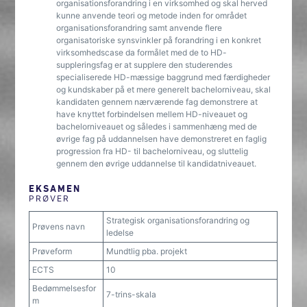
organisationsforandring i en virksomhed og skal herved
kunne anvende teori og metode inden for området
organisationsforandring samt anvende flere
organisatoriske synsvinkler på forandring i en konkret
virksomhedscase da formålet med de to HD-
suppleringsfag er at supplere den studerendes
specialiserede HD-mæssige baggrund med færdigheder
og kundskaber på et mere generelt bachelorniveau, skal
kandidaten gennem nærværende fag demonstrere at
have knyttet forbindelsen mellem HD-niveauet og
bachelorniveauet og således i sammenhæng med de
øvrige fag på uddannelsen have demonstreret en faglig
progression fra HD- til bachelorniveau, og sluttelig
gennem den øvrige uddannelse til kandidatniveauet.
EKSAMEN
PRØVER
Strategisk organisationsforandring og
Prøvens navn
ledelse
Prøveform
Mundtlig pba. projekt
ECTS
10
Bedømmelsesfor
7-trins-skala
m