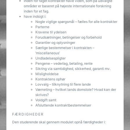
inden for faget kontrakter have viden, som på udvalgte
områder er baseret på højeste internationale forskning
inden for et fag.
have indsigt i:
Nogle vigtige spørgsmål – fælles for alle kontrakter
Parterne
Kravene til ydelsen
Forudsætninger, betingelser og forbehold
Garantier og oplysninger
Særlige bestemmelser i kontrakten –
’miscellaneous’
Undladelsespligter
Pengene – vederlag, betaling, rente
Sikring via samtidighed, sikkerhed, garanti mv.
Misligholdelse
Kontraktens ophør
Lovvalg – tilknytning til flere lande
Værneting – hvilket lands domstole? Hvad kan der
skrives?
Voldgift samt
Afsluttende kontraktbestemmelser
FÆRDIGHEDER
Den studerende skal gennem modulet opnå færdigheder i: