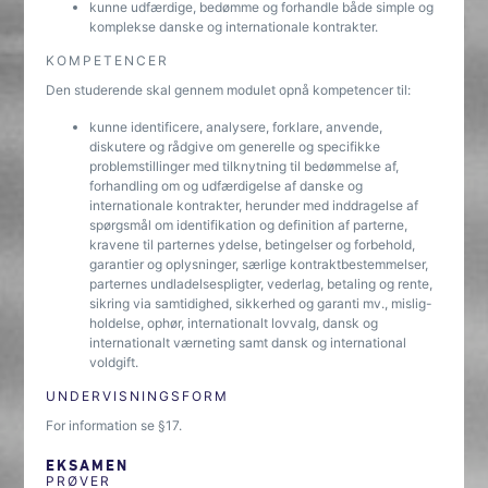
kunne udfærdige, bedømme og forhandle både simple og
komplekse danske og internationale kontrakter.
KOMPETENCER
Den studerende skal gennem modulet opnå kompetencer til:
kunne identificere, analysere, forklare, anvende,
diskutere og rådgive om generelle og specifikke
problemstillinger med tilknytning til bedømmelse af,
forhandling om og udfærdigelse af danske og
internationale kontrakter, herunder med inddragelse af
spørgsmål om identifikation og definition af parterne,
kravene til parternes ydelse, betingelser og forbehold,
garantier og oplysninger, særlige kontraktbestemmelser,
parternes undladelsespligter, vederlag, betaling og rente,
sikring via samtidighed, sikkerhed og garanti mv., mislig-
holdelse, ophør, internationalt lovvalg, dansk og
internationalt værneting samt dansk og international
voldgift.
UNDERVISNINGSFORM
For information se §17.
EKSAMEN
PRØVER