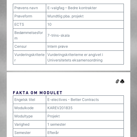
Prøvens navn
E-valgfag – Bedre kontrakter
Prøveform
Mundtlig pba. projekt
ECTS
10
Bedømmelsesfor
7-trins-skala
m
Censur
Intern prøve
Vurderingskriterie
Vurderingskriterierne er angivet i
r
Universitetets eksamensordning
FAKTA OM MODULET
Engelsk titel
E-electives - Better Contracts
Modulkode
KAREV201835
Modultype
Projekt
Varighed
1 semester
Semester
Efterår