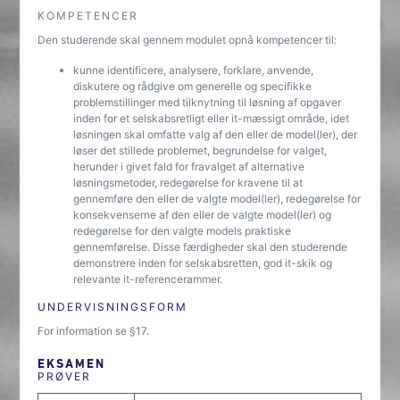
KOMPETENCER
Den studerende skal gennem modulet opnå kompetencer til:
kunne identificere, analysere, forklare, anvende,
diskutere og rådgive om generelle og specifikke
problemstillinger med tilknytning til løsning af opgaver
inden for et selskabsretligt eller it-mæssigt område, idet
løsningen skal omfatte valg af den eller de model(ler), der
løser det stillede problemet, begrundelse for valget,
herunder i givet fald for fravalget af alternative
løsningsmetoder, redegørelse for kravene til at
gennemføre den eller de valgte model(ler), redegørelse for
konsekvenserne af den eller de valgte model(ler) og
redegørelse for den valgte models praktiske
gennemførelse. Disse færdigheder skal den studerende
demonstrere inden for selskabsretten, god it-skik og
relevante it-referencerammer.
UNDERVISNINGSFORM
For information se §17.
EKSAMEN
PRØVER