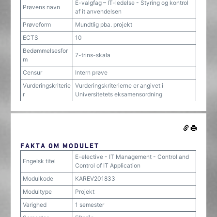
E-valgfag – IT-ledelse - Styring og kontrol
Prøvens navn
af it anvendelsen
Prøveform
Mundtlig pba. projekt
ECTS
10
Bedømmelsesfor
7-trins-skala
m
Censur
Intern prøve
Vurderingskriterie
Vurderingskriterierne er angivet i
r
Universitetets eksamensordning
FAKTA OM MODULET
E-elective - IT Management - Control and
Engelsk titel
Control of IT Application
Modulkode
KAREV201833
Modultype
Projekt
Varighed
1 semester