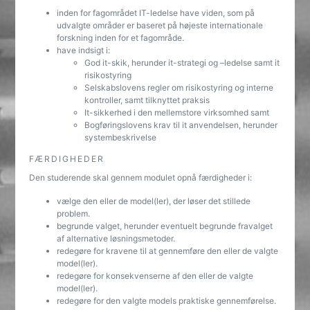
inden for fagområdet IT-ledelse have viden, som på
udvalgte områder er baseret på højeste internationale
forskning inden for et fagområde.
have indsigt i:
God it-skik, herunder it-strategi og –ledelse samt it
risikostyring
Selskabslovens regler om risikostyring og interne
kontroller, samt tilknyttet praksis
It-sikkerhed i den mellemstore virksomhed samt
Bogføringslovens krav til it anvendelsen, herunder
systembeskrivelse
FÆRDIGHEDER
Den studerende skal gennem modulet opnå færdigheder i:
vælge den eller de model(ler), der løser det stillede
problem.
begrunde valget, herunder eventuelt begrunde fravalget
af alternative løsningsmetoder.
redegøre for kravene til at gennemføre den eller de valgte
model(ler).
redegøre for konsekvenserne af den eller de valgte
model(ler).
redegøre for den valgte models praktiske gennemførelse.