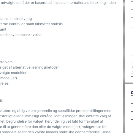
 udvalgte områder er baseret på højeste internationale forskning inden
samt it risikostyring
erne kontroller, samt tilknyttet praksis
samt
erunder systembeskrivelse
 problem.
lget af alternative løsningsmetoder.
valgte model(ler).
model(ler).
relse.
l:
iskutere og rådgive om generelle og specifikke problemstillinger med
bsretligt eller it-mæssigt område, idet løsningen skal omfatte valg af
met, begrundelse for valget, herunder i givet fald for fravalget af
 til at gennemføre den eller de valgte model(ler), redegørelse for
g redegørelse for den valgte models praktiske gennemførelse. Disse