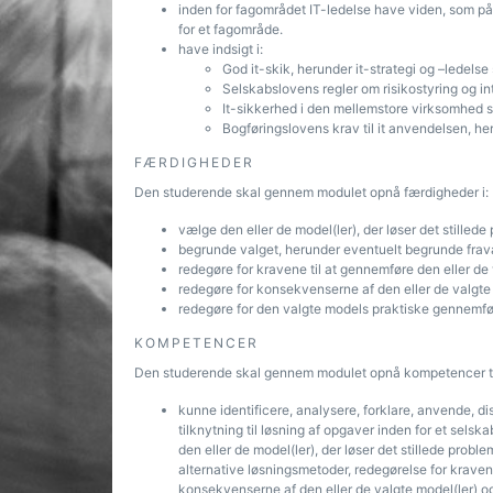
inden for fagområdet IT-ledelse have viden, som på
for et fagområde.
have indsigt i:
God it-skik, herunder it-strategi og –ledelse 
Selskabslovens regler om risikostyring og int
It-sikkerhed i den mellemstore virksomhed 
Bogføringslovens krav til it anvendelsen, h
FÆRDIGHEDER
Den studerende skal gennem modulet opnå færdigheder i:
vælge den eller de model(ler), der løser det stillede
begrunde valget, herunder eventuelt begrunde frava
redegøre for kravene til at gennemføre den eller de 
redegøre for konsekvenserne af den eller de valgte 
redegøre for den valgte models praktiske gennemfø
KOMPETENCER
Den studerende skal gennem modulet opnå kompetencer ti
kunne identificere, analysere, forklare, anvende, d
tilknytning til løsning af opgaver inden for et selska
den eller de model(ler), der løser det stillede proble
alternative løsningsmetoder, redegørelse for kravene
konsekvenserne af den eller de valgte model(ler) o