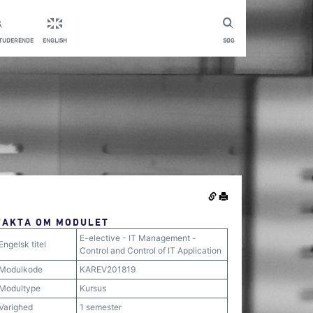
STUDERENDE
ENGLISH
SØG
FAKTA OM MODULET
E-elective - IT Management -
Engelsk titel
Control and Control of IT Application
Modulkode
KAREV201819
Modultype
Kursus
Varighed
1 semester