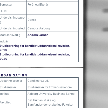
Semester
Forår og Efterår
ECTS
5
Undervisningsspro
Dansk
g
Undervisningssted
Campus Aalborg
Modulansvarlig
Anders Larsen
Indgår i
Studieordning for kandidatuddannelsen i revision,
2018
Studieordning for kandidatuddannelsen i revision,
2020
ORGANISATION
Uddannelsesejer
Cand.merc.aud.
Studienævn
Studienævn for Erhvervsøkonomi
Institut
Aalborg University Business School
Det Humanistiske og
Fakultet
Samfundsvidenskabelige Fakultet