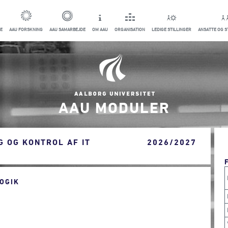
E
AAU FORSKNING
AAU SAMARBEJDE
OM AAU
ORGANISATION
LEDIGE STILLINGER
ANSATTE OG 
AAU MODULER
G OG KONTROL AF IT
2026/2027
OGIK