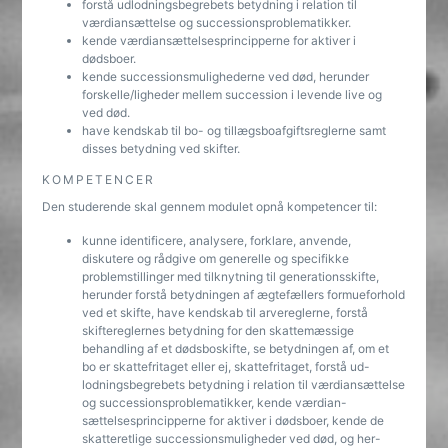
forstå udlodningsbegrebets betydning i relation til
værdiansættelse og successionsproblematikker.
kende værdiansættelsesprincipperne for aktiver i
dødsboer.
kende successionsmulighederne ved død, herunder
forskelle/ligheder mellem succession i levende live og
ved død.
have kendskab til bo- og tillægsboafgiftsreglerne samt
disses betydning ved skifter.
KOMPETENCER
Den studerende skal gennem modulet opnå kompetencer til:
kunne identificere, analysere, forklare, anvende,
diskutere og rådgive om generelle og specifikke
problemstillinger med tilknytning til generationsskifte,
herunder forstå betydningen af ægtefællers formueforhold
ved et skifte, have kendskab til arvereglerne, forstå
skiftereglernes betydning for den skattemæssige
behandling af et dødsboskifte, se betydningen af, om et
bo er skattefritaget eller ej, skattefritaget, forstå ud-
lodningsbegrebets betydning i relation til værdiansættelse
og successionsproblematikker, kende værdian-
sættelsesprincipperne for aktiver i dødsboer, kende de
skatteretlige successionsmuligheder ved død, og her-