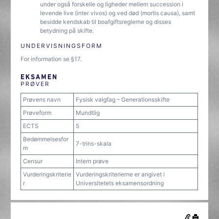
under også forskelle og ligheder mellem succession i
levende live (inter vivos) og ved død (mortis causa), samt
besidde kendskab til boafgiftsreglerne og disses
betydning på skifte.
UNDERVISNINGSFORM
For information se §17.
EKSAMEN
PRØVER
Prøvens navn
Fysisk valgfag – Generationsskifte
Prøveform
Mundtlig
ECTS
5
Bedømmelsesfor
7-trins-skala
m
Censur
Intern prøve
Vurderingskriterie
Vurderingskriterierne er angivet i
r
Universitetets eksamensordning