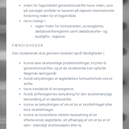
inden for fagområdet generationsskifte have viden, som
på udvalgte områder er baseret på højeste internationale
forskning inden for et fagområde.
have indsigt i:
regler inden for formueretten, arvereglerne,
dødsboskiftereglerne samt dødsboskatte- og
boafgifts- reglerne
FÆRDIGHEDER
Den studerende skal gennem modulet opnå færdigheder i:
kunne løse skatteretlige problemstillinger, knyttet til
generationsskifter, og at de studerende kan opfylde
følgende læringsmål.
forstå betydningen af ægtefællers formueforhold ved et
skifte.
have kendskab til arvereglerne.
forstå skiftereglernes betydning for den skattemæssige
behandling af et dødsboskifte.
kunne se betydningen af om et bo er skattefritaget eller
ikke skattefritaget.
kunne se forskellene mellem beskatning af en
efterlevende ægtefælle, alt afhængig af om et bo er et
selv- stændigt skattesubjekt eller ej.