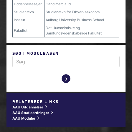
Uddannelsesejer
Cand.merc.aud.
Studienævn
Studienævn for Erhvervsøkonomi
Institut
Aalborg University Business School
Det Humanistiske og
Fakultet
Samfundsvidenskabelige Fakultet
SØG I MODULBASEN
y
RELATEREDE LINKS
AAU Uddannelser
w
AAU Studieordninger
w
AAU Moduler
w