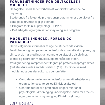
FORUDSÆTNINGER FOR DELTAGELSE I
MODULET
Deltagelse i modulet er forbeholdt kandidatstuderende på
psykologi.
Studerende fra følgende professionsprogrammer er udelukket fra
deltagelse grundet fagligt overlap:
• Program for klinisk psykologi (C-PPP)
• Det arbejds- og organisationspsykologiske program.
MODULETS INDHOLD, FORLØB OG
PÆDAGOGIK
Dette valgmoduls formål er at øge de studerendes viden,
færdigheder og kompetencer indenfor de anvendte discipliner, og
sikre, at de har bred indsigt i centrale og aktuelle discipliner,
teorier og begreber. Modulet supplerer således viden,
færdigheder og kompetencer tilegnet på professionsprogrammet
(det strukturerede kandidatforløb jf. §17). I forbindelse med
modulet udbydes der et kursus der omfatter:
Centrale aktuelle teorier indenfor anvendt arbejds- og
organisationspsykologi og Klinisk psykologi
Centrale teoretiske problemstillinger i relation til
psykologisk udredning og undersøgelse inden for arbejds-
og organisationspsykologi og Klinisk psykologi
LÆRINGSMÅL