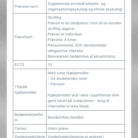
Supplerende anvendt arbejds- og
Prøvens navn
organisationspsykologi og klinisk psykologi
Skriftlig
Prøven er en stedprøve i form af en bunden
skriftlig opgave.
Prøven er individuel.
Prøveform
Prøvetid: 4 timer.
Pensumramme: 500 standardsider
obligatorisk litteratur.
Besvarelsen bedømmes af eksaminator.
ECTS
10
Med visse hjælpemidler:
- De studerendes noter
- Pensum
Tilladte
hjælpemidler
Hjælpemidler skal være i papirformat eller
gemt lokalt på computeren - brug af
internettet er ikke tilladt.
Bedømmelsesfor
Bestået/ikke bestået
m
Censur
Intern prøve
Vurderingskriterie
Vurderingskriterierne er angivet i