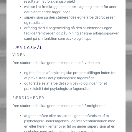
resultater i et forskningsprojekt
øvelse i at fremlægge resultater, sager og emner for andre,
deriblandt andre faggrupper
supervision på den studerendes egne arbejdsprocesser
og resultater
erfaring med tilbagemelding på den studerendes egen
faglige fremtræden og påvirkning af egne arbejdsopgaver
samt på sin funktion som psykolog
in spe
LÆRINGSMÅL
VIDEN
Den studerende skal gennem modulet opnå viden om
og forståelse af psykologiske problemstillinger inden for
et praksisfelt i det psykologiske fagområde
og forståelse af arbejdet som psykolog inden for et
praksisfelt i det psykologiske fagområde
FÆRDIGHEDER
Den studerende skal gennem modulet opnå færdigheder i
at gennemføre eller assistere i gennemførelsen af et
psykologisk undersøgelses- og interventionsforløb med
en eller flere klienter over tid og under supervision af en
psykolog med autorisation eller tilsvarende