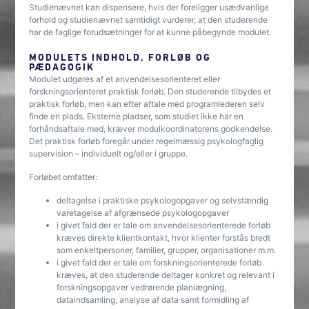
Studienævnet kan dispensere, hvis der foreligger usædvanlige
forhold og studienævnet samtidigt vurderer, at den studerende
har de faglige forudsætninger for at kunne påbegynde modulet.
MODULETS INDHOLD, FORLØB OG
PÆDAGOGIK
Modulet udgøres af et anvendelsesorienteret eller
forskningsorienteret praktisk forløb. Den studerende tilbydes et
praktisk forløb, men kan efter aftale med programlederen selv
finde en plads. Eksterne pladser, som studiet ikke har en
forhåndsaftale med, kræver modulkoordinatorens godkendelse.
Det praktisk forløb foregår under regelmæssig psykologfaglig
supervision – individuelt og/eller i gruppe.
Forløbet omfatter:
deltagelse i praktiske psykologopgaver og selvstændig
varetagelse af afgrænsede psykologopgaver
i givet fald der er tale om anvendelsesorienterede forløb
kræves direkte klientkontakt, hvor klienter forstås bredt
som enkeltpersoner, familier, grupper, organisationer m.m.
i givet fald der er tale om forskningsorienterede forløb
kræves, at den studerende deltager konkret og relevant i
forskningsopgaver vedrørende planlægning,
dataindsamling, analyse af data samt formidling af