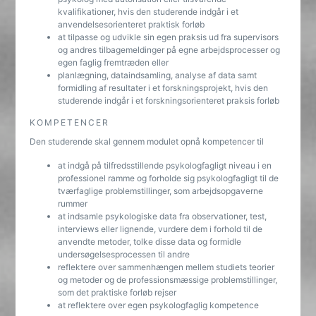
kvalifikationer, hvis den studerende indgår i et
anvendelsesorienteret praktisk forløb
at tilpasse og udvikle sin egen praksis ud fra supervisors
og andres tilbagemeldinger på egne arbejdsprocesser og
egen faglig fremtræden eller
planlægning, dataindsamling, analyse af data samt
formidling af resultater i et forskningsprojekt, hvis den
studerende indgår i et forskningsorienteret praksis forløb
KOMPETENCER
Den studerende skal gennem modulet opnå kompetencer til
at indgå på tilfredsstillende psykologfagligt niveau i en
professionel ramme og forholde sig psykologfagligt til de
tværfaglige problemstillinger, som arbejdsopgaverne
rummer
at indsamle psykologiske data fra observationer, test,
interviews eller lignende, vurdere dem i forhold til de
anvendte metoder, tolke disse data og formidle
undersøgelsesprocessen til andre
reflektere over sammenhængen mellem studiets teorier
og metoder og de professionsmæssige problemstillinger,
som det praktiske forløb rejser
at reflektere over egen psykologfaglig kompetence