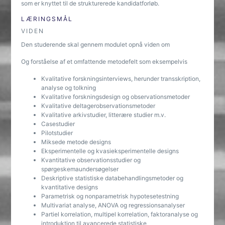
som er knyttet til de strukturerede kandidatforløb.
LÆRINGSMÅL
VIDEN
Den studerende skal gennem modulet opnå viden om
Og forståelse af et omfattende metodefelt som eksempelvis
Kvalitative forskningsinterviews, herunder transskription,
analyse og tolkning
Kvalitative forskningsdesign og observationsmetoder
Kvalitative deltagerobservationsmetoder
Kvalitative arkivstudier, litterære studier m.v.
Casestudier
Pilotstudier
Miksede metode designs
Eksperimentelle og kvasieksperimentelle designs
Kvantitative observationsstudier og
spørgeskemaundersøgelser
Deskriptive statistiske databehandlingsmetoder og
kvantitative designs
Parametrisk og nonparametrisk hypotesetestning
Multivariat analyse, ANOVA og regressionsanalyser
Partiel korrelation, multipel korrelation, faktoranalyse og
introduktion til avancerede statistiske