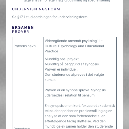
tage ansvar for egen faglig udvikling og specialisering
UNDERVISNINGSFORM
Se §17 i studieordningen for undervisningsform.
EKSAMEN
PRØVER
Videregående anvendt psykologi II -
Prøvens navn
Cultural Psychology and Educational
Practice
Mundtlig pba. projekt
Mundtlig på baggrund af synopsis.
Prøven er individuel.
Den studerende afprøves i det valgte
kursus.
Prøven er en synopsisprøve. Synopsis
udarbejdes i relation til pensum.
En synopsis er en kort, fokuseret akademisk
tekst, der opridser en problemstilling og en
analyse af den som forberedelse til en
efterfølgende faglig drøftelse. Ved den
mundtlige eksamen holder den studerende
Prøveform