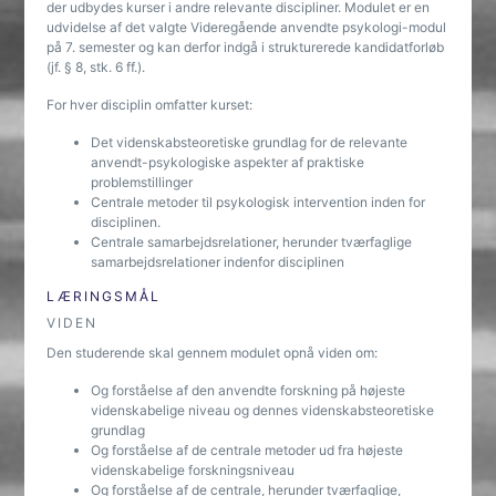
der udbydes kurser i andre relevante discipliner. Modulet er en
udvidelse af det valgte Videregående anvendte psykologi-modul
på 7. semester og kan derfor indgå i strukturerede kandidatforløb
(jf. § 8, stk. 6 ff.).
For hver disciplin omfatter kurset:
Det videnskabsteoretiske grundlag for de relevante
anvendt-psykologiske aspekter af praktiske
problemstillinger
Centrale metoder til psykologisk intervention inden for
disciplinen.
Centrale samarbejdsrelationer, herunder tværfaglige
samarbejdsrelationer indenfor disciplinen
LÆRINGSMÅL
VIDEN
Den studerende skal gennem modulet opnå viden om:
Og forståelse af den anvendte forskning på højeste
videnskabelige niveau og dennes videnskabsteoretiske
grundlag
Og forståelse af de centrale metoder ud fra højeste
videnskabelige forskningsniveau
Og forståelse af de centrale, herunder tværfaglige,