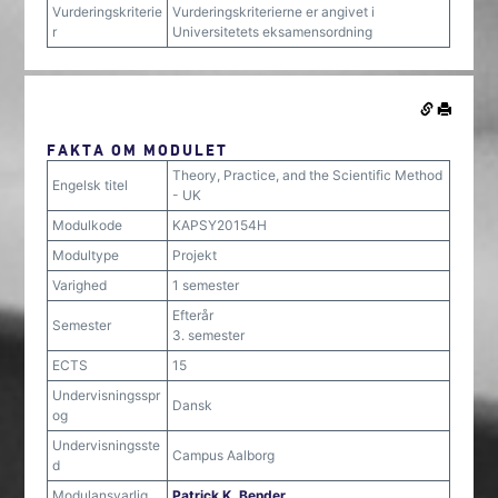
Vurderingskriterie
Vurderingskriterierne er angivet i
r
Universitetets eksamensordning
FAKTA OM MODULET
Theory, Practice, and the Scientific Method
Engelsk titel
- UK
Modulkode
KAPSY20154H
Modultype
Projekt
Varighed
1 semester
Efterår
Semester
3. semester
ECTS
15
Undervisningsspr
Dansk
og
Undervisningsste
Campus Aalborg
d
Modulansvarlig
Patrick K. Bender