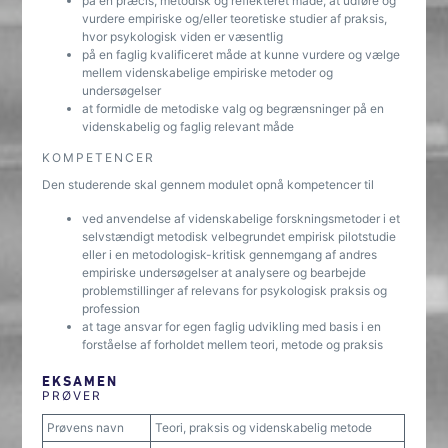
på en præcis, metodisk og reflekteret måde, at udføre og
vurdere empiriske og/eller teoretiske studier af praksis,
hvor psykologisk viden er væsentlig
på en faglig kvalificeret måde at kunne vurdere og vælge
mellem videnskabelige empiriske metoder og
undersøgelser
at formidle de metodiske valg og begrænsninger på en
videnskabelig og faglig relevant måde
KOMPETENCER
Den studerende skal gennem modulet opnå kompetencer til
ved anvendelse af videnskabelige forskningsmetoder i et
selvstændigt metodisk velbegrundet empirisk pilotstudie
eller i en metodologisk-kritisk gennemgang af andres
empiriske undersøgelser at analysere og bearbejde
problemstillinger af relevans for psykologisk praksis og
profession
at tage ansvar for egen faglig udvikling med basis i en
forståelse af forholdet mellem teori, metode og praksis
EKSAMEN
PRØVER
Prøvens navn
Teori, praksis og videnskabelig metode