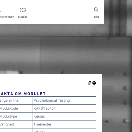
STUDERENDE
ENGLISH
SØG
FAKTA OM MODULET
Engelsk titel
Psychological Testing
Modulkode
KAPSY20154
Modultype
Kursus
Varighed
1 semester