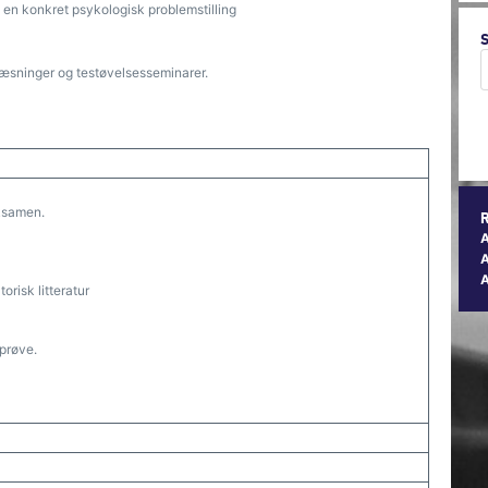
l en konkret psykologisk problemstilling
læsninger og testøvelsesseminarer.
ksamen.
A
risk litteratur
dprøve.