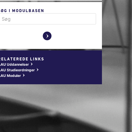
SØG I MODULBASEN
y
RELATEREDE LINKS
AAU Uddannelser
w
AU Studieordninger
w
AAU Moduler
w