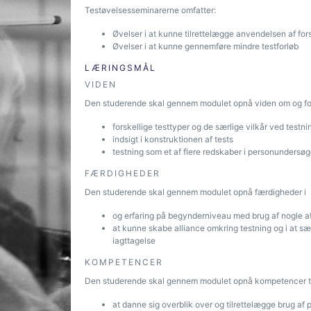
Testøvelsesseminarerne omfatter:
Øvelser i at kunne tilrettelægge anvendelsen af fors
Øvelser i at kunne gennemføre mindre testforløb
LÆRINGSMÅL
VIDEN
Den studerende skal gennem modulet opnå viden om og for
forskellige testtyper og de særlige vilkår ved testn
indsigt i konstruktionen af tests
testning som et af flere redskaber i personundersøg
FÆRDIGHEDER
Den studerende skal gennem modulet opnå færdigheder i
og erfaring på begynderniveau med brug af nogle af
at kunne skabe alliance omkring testning og i at 
iagttagelse
KOMPETENCER
Den studerende skal gennem modulet opnå kompetencer ti
at danne sig overblik over og tilrettelægge brug af 