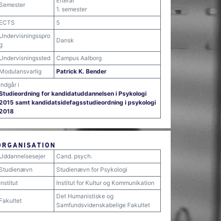
Efterår
Semester
1. semester
ECTS
5
Undervisningsspro
Dansk
g
Undervisningssted
Campus Aalborg
Modulansvarlig
Patrick K. Bender
Indgår i
Studieordning for kandidatuddannelsen i Psykologi
2015 samt kandidatsidefagsstudieordning i psykologi
2018
ORGANISATION
Uddannelsesejer
Cand. psych.
Studienævn
Studienævn for Psykologi
Institut
Institut for Kultur og Kommunikation
Det Humanistiske og
Fakultet
Samfundsvidenskabelige Fakultet