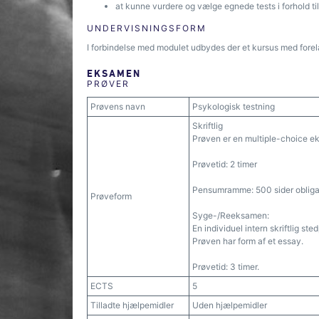
at kunne vurdere og vælge egnede tests i forhold ti
UNDERVISNINGSFORM
I forbindelse med modulet udbydes der et kursus med fore
EKSAMEN
PRØVER
Prøvens navn
Psykologisk testning
Skriftlig
Prøven er en multiple-choice e
Prøvetid: 2 timer
Pensumramme: 500 sider obligato
Prøveform
Syge-/Reeksamen:
En individuel intern skriftlig ste
Prøven har form af et essay.
Prøvetid: 3 timer.
ECTS
5
Tilladte hjælpemidler
Uden hjælpemidler