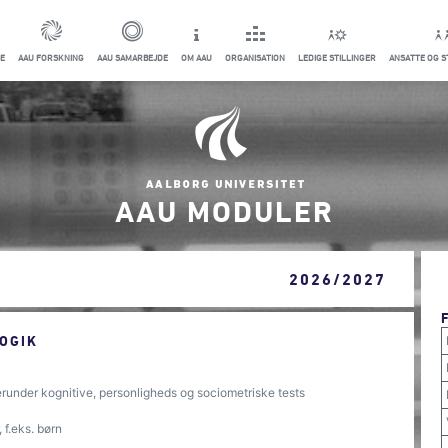
E
AAU FORSKNING
AAU SAMARBEJDE
OM AAU
ORGANISATION
LEDIGE STILLINGER
ANSATTE OG 
AAU MODULER
2026/2027
OGIK
herunder kognitive, personligheds og sociometriske tests
 f.eks. børn