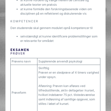
at kunne vurdere og vælge mellem de centrale og
aktuelle teorier om praksis
at kunne formidle den forskningsbaserede viden om
disciplinen på en reflekteret og diskuterende vis
KOMPETENCER
Den studerende skal gennem modulet opnå kompetencer til
selvstændigt at kunne identificere problemstillinger som
er relevante for området
EKSAMEN
PRØVER
Prøvens navn
Supplerende anvendt psykologi
Skriftlig
Prøven er en stedprøve af 4 timers varighed
under opsyn.
Afløsning: Prøven kan afløses ved
tilfredsstillende, aktiv deltagelse i kurset,
Prøveform
hvilket indebærer 75 pct. tilstedeværelse
samt indløsning af samtlige opgaver, som
stilles i løbet af kurset.