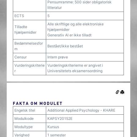
Pensumramme: 500 sider obligatorisk
litteratur
ECTS
5
Alle skriftlige og alle elektroniske
Tilladte
hjælpemidler
hjælpemidler
Generativ AI er ikke tilladt
Bedømmelsesfor
Bestået/ikke bestået
m
Censur
Intern prøve
Vurderingskriterie
Vurderingskriterierne er angivet i
r
Universitetets eksamensordning
FAKTA OM MODULET
Engelsk titel
Additional Applied Psychology - KHARE
Modulkode
KAPSY20152E
Modultype
Kursus
Varighed
1 semester