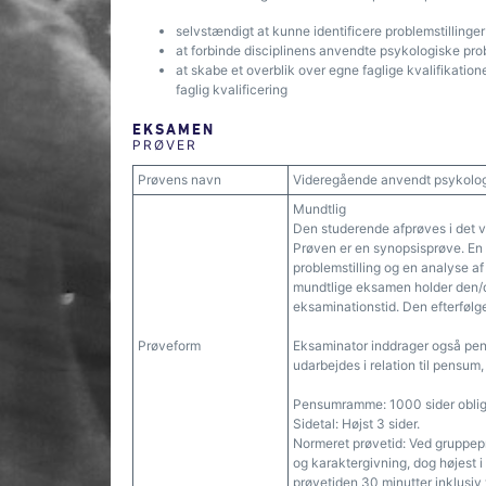
selvstændigt at kunne identificere problemstillinge
at forbinde disciplinens anvendte psykologiske pro
at skabe et overblik over egne faglige kvalifikatione
faglig kvalificering
EKSAMEN
PRØVER
Prøvens navn
Videregående anvendt psykolog
Mundtlig
Den studerende afprøves i det v
Prøven er en synopsisprøve. En 
problemstilling og en analyse af
mundtlige eksamen holder den/d
eksaminationstid. Den efterfølge
Prøveform
Eksaminator inddrager også pen
udarbejdes i relation til pensum
Pensumramme: 1000 sider obligato
Sidetal: Højst 3 sider.
Normeret prøvetid: Ved gruppeprø
og karaktergivning, dog højest i 
prøvetiden 30 minutter inklusiv