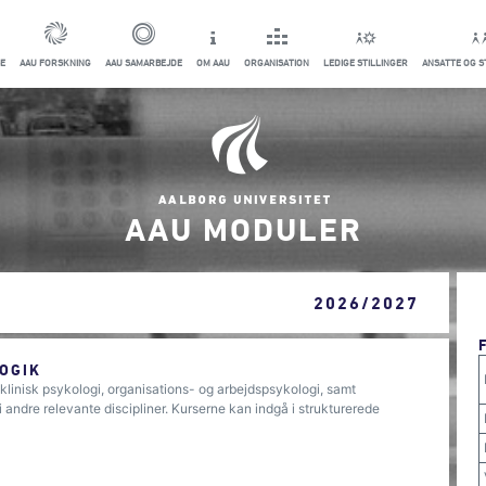
E
AAU FORSKNING
AAU SAMARBEJDE
OM AAU
ORGANISATION
LEDIGE STILLINGER
ANSATTE OG 
AAU MODULER
2026/2027
OGIK
klinisk psykologi, organisations- og arbejdspsykologi, samt
andre relevante discipliner. Kurserne kan indgå i strukturerede