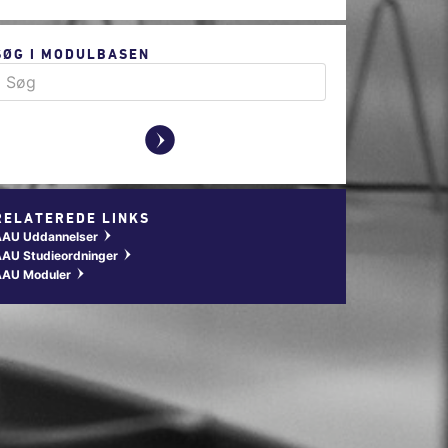
SØG I MODULBASEN
y
RELATEREDE LINKS
AAU Uddannelser
w
AU Studieordninger
w
AAU Moduler
w