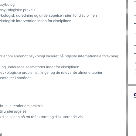
 psykologi
 psykologiske praksis
 psykologisk udredning og undersøgelse inden for disciplinen
sykologisk intervention inden for disciplinen.
eorier om anvendt psykologi baseret på højeste internationale forskning
s- og undersøgelsesmetoder indenfor disciplinen
ykologiske problemstillinger og de relevante almene teorier
blemfelter i området
tuelle teorier om praksis
il undersøgelse
disciplinen på en reflekteret og diskuterende vis
l