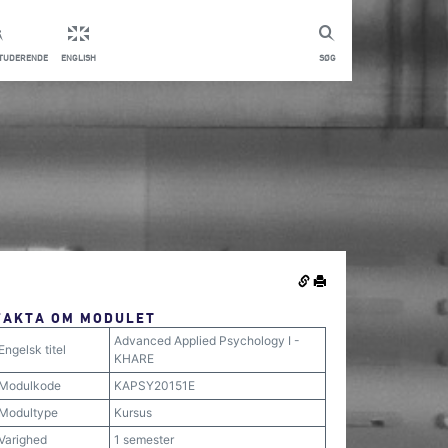
STUDERENDE
ENGLISH
SØG
FAKTA OM MODULET
Advanced Applied Psychology I -
Engelsk titel
KHARE
Modulkode
KAPSY20151E
Modultype
Kursus
Varighed
1 semester