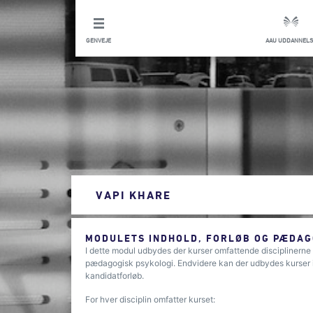
GENVEJE
AAU UDDANNELS
VAPI KHARE
MODULETS INDHOLD, FORLØB OG PÆDAG
I dette modul udbydes der kurser omfattende disciplinerne 
pædagogisk psykologi. Endvidere kan der udbydes kurser i 
kandidatforløb.
For hver disciplin omfatter kurset: