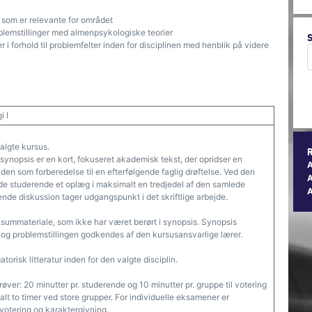
r som er relevante for området
blemstillinger med almenpsykologiske teorier
r i forhold til problemfelter inden for disciplinen med henblik på videre
i I
algte kursus.
synopsis er en kort, fokuseret akademisk tekst, der opridser en
 den som forberedelse til en efterfølgende faglig drøftelse. Ved den
A
e studerende et oplæg i maksimalt en tredjedel af den samlede
nde diskussion tager udgangspunkt i det skriftlige arbejde.
summateriale, som ikke har været berørt i synopsis. Synopsis
, og problemstillingen godkendes af den kursusansvarlige lærer.
risk litteratur inden for den valgte disciplin.
ver: 20 minutter pr. studerende og 10 minutter pr. gruppe til votering
alt to timer ved store grupper. For individuelle eksamener er
 votering og karaktergivning.