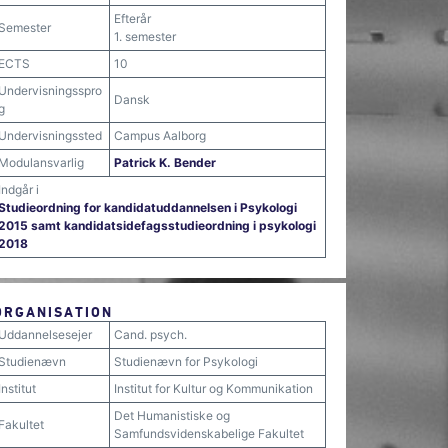
Efterår
Semester
1. semester
ECTS
10
Undervisningsspro
Dansk
g
Undervisningssted
Campus Aalborg
Modulansvarlig
Patrick K. Bender
Indgår i
Studieordning for kandidatuddannelsen i Psykologi
2015 samt kandidatsidefagsstudieordning i psykologi
2018
ORGANISATION
Uddannelsesejer
Cand. psych.
Studienævn
Studienævn for Psykologi
Institut
Institut for Kultur og Kommunikation
Det Humanistiske og
Fakultet
Samfundsvidenskabelige Fakultet