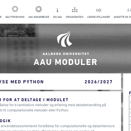
E
AAU FORSKNING
AAU SAMARBEJDE
OM AAU
ORGANISATION
LEDIGE STILLINGER
ANSATTE OG 
AAU MODULER
LYSE MED PYTHON
2026/2027
 FOR AT DELTAGE I MODULET
åelse for kvantitative metoder og erfaring med databehandling på
til computationelle metoder eller Python.
OGIK
 anvendelsesorienteret forståelse for computationelle og dataintensive