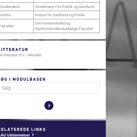
Studienævn
Studienævn for Politik og Samfund
Institut
Institut for Samfund og Politik
Det Humanistiske og
Fakultet
Samfundsvidenskabelige Fakultet
LITTERATUR
e litteratur m.v. i Moodle
SØG I MODULBASEN
y
RELATEREDE LINKS
AAU Uddannelser
w