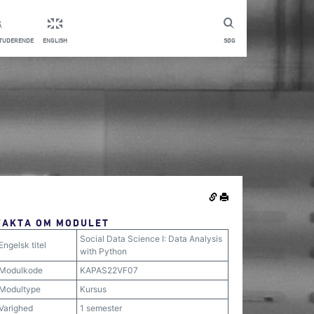
STUDERENDE
ENGLISH
SØG
FAKTA OM MODULET
Social Data Science I: Data Analysis
Engelsk titel
with Python
Modulkode
KAPAS22VF07
Modultype
Kursus
Varighed
1 semester