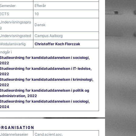
Semester
Efterår
ECTS
10
Undervisningsspro
Dansk
g
Undervisningssted
Campus Aalborg
Modulansvarlig
Christoffer Koch Florczak
Indgår i
Studieordning for kandidatuddannelsen i sociologi,
2022
Studieordning for kandidatuddannelsen i IT-ledelse,
2022
Studieordning for kandidatuddannelsen i kriminologi,
2022
Studieordning for kandidatuddannelsen i politik og
administration, 2022
Studieordning for kandidatuddannelsen i sociologi,
2024
ORGANISATION
Uddannelsesejer
Cand.scient.soc.