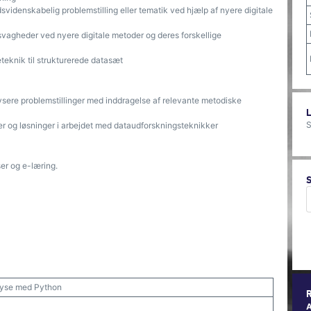
videnskabelig problemstilling eller tematik ved hjælp af nyere digitale
svagheder ved nyere digitale metoder og deres forskellige
eknik til strukturerede datasæt
lysere problemstillinger med inddragelse af relevante metodiske
S
nger og løsninger i arbejdet med dataudforskningsteknikker
er og e-læring.
lyse med Python