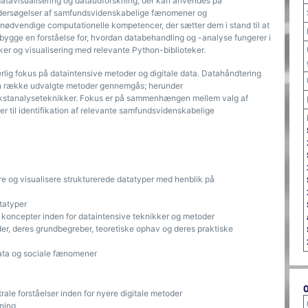
atavisualisering og dataudforskning, der kan anvendes på
 undersøgelser af samfundsvidenskabelige fænomener og
de nødvendige computationelle kompetencer, der sætter dem i stand til at
ygge en forståelse for, hvordan databehandling og -analyse fungerer i
ker og visualisering med relevante Python-biblioteker.
rlig fokus på dataintensive metoder og digitale data. Datahåndtering
en række udvalgte metoder gennemgås; herunder
kstanalyseteknikker. Fokus er på sammenhængen mellem valg af
r til identifikation af relevante samfundsvidenskabelige
re og visualisere strukturerede datatyper med henblik på
tatyper
koncepter inden for dataintensive teknikker og metoder
er, deres grundbegreber, teoretiske ophav og deres praktiske
ata og sociale fænomener
ale forståelser inden for nyere digitale metoder
kning