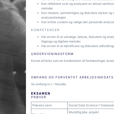
Kan reflektere over og analysere en aktuel samfunds
metoder
Kan relatere, sammenligne og diskutere styrker og 
analysestrategier
Kan kritisk vurdere og vælge den passende analyset
KOMPETENCER
Har evnen til at udvælge, belyse, diskutere og ana
tilgange og digitale metoder
Har evnen til at identificere og diskutere udfordri
UNDERVISNINGSFORM
Kurset afvikles som en kombination af forelæsninger, øvels
OMFANG OG FORVENTET ARBEJDSINDSATS
Se omfang m.v. i Moodle
EKSAMEN
PRØVER
Prøvens navn
Social Data Science I: Dataana
Mundtlig pba. projekt