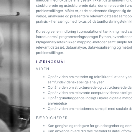
metoder med fokus på analyseteknikker, datahåndtering, d
strukturerede og ustrukturerede data, der er relevante i
problemstillinger. Målet er, at de studerende tilegner sig 
vælge, analysere og præsentere relevant datasæt samt opb
praksis – her særligt med fokus på dataudforskningsteknik
Kurset giver en indføring i computationel tænkning med sæ
introduceres i programmeringssproget Python, hvorefter 
klyngeanalyseteknikker, mapping-metoder samt simple te
relevant datasæt, dataanalyse, datavisualisering og metode
problemstillinger.
LÆRINGSMÅL
VIDEN
Opnår viden om metoder og teknikker til at analyse
samfundsvidenskabelige analyser
Opnår viden om strukturerede og ustrukturerede da
Opnår viden om relevante computervidenskabelige 
Opnår grundlæggende indsigt i nyere digitale metod
anvendelse
Opnår viden om metodernes samspil med sociale d
FÆRDIGHEDER
Kan gengive og redegøre for grundbegreber og centr
Kan anvende nyere digitale metoder til dataudfors