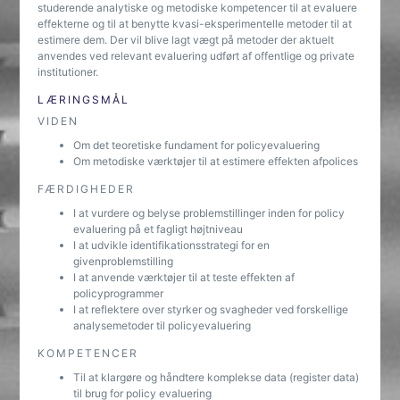
studerende analytiske og metodiske kompetencer til at evaluere
effekterne og til at benytte kvasi-eksperimentelle metoder til at
estimere dem. Der vil blive lagt vægt på metoder der aktuelt
anvendes ved relevant evaluering udført af offentlige og private
institutioner.
LÆRINGSMÅL
VIDEN
Om det teoretiske fundament for policyevaluering
Om metodiske værktøjer til at estimere effekten afpolices
FÆRDIGHEDER
I at vurdere og belyse problemstillinger inden for policy
evaluering på et fagligt højtniveau
I at udvikle identifikationsstrategi for en
givenproblemstilling
I at anvende værktøjer til at teste effekten af
policyprogrammer
I at reflektere over styrker og svagheder ved forskellige
analysemetoder til policyevaluering
KOMPETENCER
Til at klargøre og håndtere komplekse data (register data)
til brug for policy evaluering