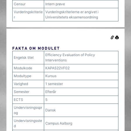
Censur
Intern prøve
Vurderingskriterie
Vurderingskriterierne er angivet i
r
Universitetets eksamensordning
FAKTA OM MODULET
Efficiency Evaluation of Policy
Engelsk titel
Interventions
Modulkode
KAPAS22VF02
Modultype
Kursus
Varighed
1 semester
Semester
Efterår
ECTS
5
Undervisningsspr
Dansk
og
Undervisningsste
Campus Aalborg
d