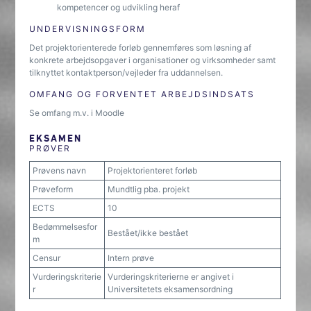
kompetencer og udvikling heraf
UNDERVISNINGSFORM
Det projektorienterede forløb gennemføres som løsning af
konkrete arbejdsopgaver i organisationer og virksomheder samt
tilknyttet kontaktperson/vejleder fra uddannelsen.
OMFANG OG FORVENTET ARBEJDSINDSATS
Se omfang m.v. i Moodle
EKSAMEN
PRØVER
Prøvens navn
Projektorienteret forløb
Prøveform
Mundtlig pba. projekt
ECTS
10
Bedømmelsesfor
Bestået/ikke bestået
m
Censur
Intern prøve
Vurderingskriterie
Vurderingskriterierne er angivet i
r
Universitetets eksamensordning