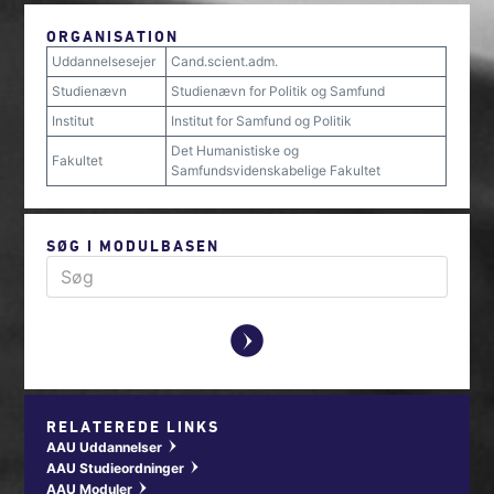
ORGANISATION
Uddannelsesejer
Cand.scient.adm.
Studienævn
Studienævn for Politik og Samfund
Institut
Institut for Samfund og Politik
Det Humanistiske og
Fakultet
Samfundsvidenskabelige Fakultet
SØG I MODULBASEN
y
RELATEREDE LINKS
AAU Uddannelser
w
AAU Studieordninger
w
AAU Moduler
w