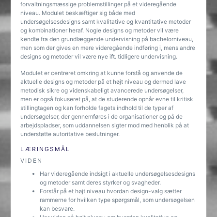
forvaltningsmæssige problemstillinger på et videregående
niveau. Modulet beskæftiger sig både med
undersøgelsesdesigns samt kvalitative og kvantitative metoder
og kombinationer heraf. Nogle designs og metoder vil være
kendte fra den grundlæggende undervisning på bachelorniveau,
men som der gives en mere videregående indføring i, mens andre
designs og metoder vil være nye ift. tidligere undervisning.
Modulet er centreret omkring at kunne forstå og anvende de
aktuelle designs og metoder på et højt niveau og dermed lave
metodisk sikre og videnskabeligt avancerede undersøgelser,
men er også fokuseret på, at de studerende opnår evne til kritisk
stillingtagen og kan forholde fagets indhold til de typer af
undersøgelser, der gennemføres i de organisationer og på de
arbejdspladser, som uddannelsen sigter mod med henblik på at
understøtte autoritative beslutninger.
LÆRINGSMÅL
VIDEN
Har videregående indsigt i aktuelle undersøgelsesdesigns
og metoder samt deres styrker og svagheder.
Forstår på et højt niveau hvordan design-valg sætter
rammerne for hvilken type spørgsmål, som undersøgelsen
kan besvare.