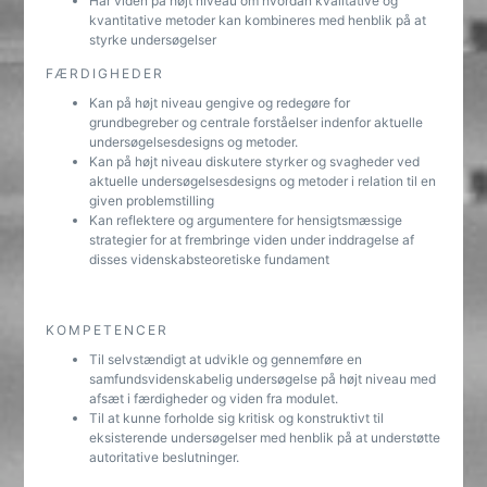
Har viden på højt niveau om hvordan kvalitative og
kvantitative metoder kan kombineres med henblik på at
styrke undersøgelser
FÆRDIGHEDER
Kan på højt niveau gengive og redegøre for
grundbegreber og centrale forståelser indenfor aktuelle
undersøgelsesdesigns og metoder.
Kan på højt niveau diskutere styrker og svagheder ved
aktuelle undersøgelsesdesigns og metoder i relation til en
given problemstilling
Kan reflektere og argumentere for hensigtsmæssige
strategier for at frembringe viden under inddragelse af
disses videnskabsteoretiske fundament
KOMPETENCER
Til selvstændigt at udvikle og gennemføre en
samfundsvidenskabelig undersøgelse på højt niveau med
afsæt i færdigheder og viden fra modulet.
Til at kunne forholde sig kritisk og konstruktivt til
eksisterende undersøgelser med henblik på at understøtte
autoritative beslutninger.