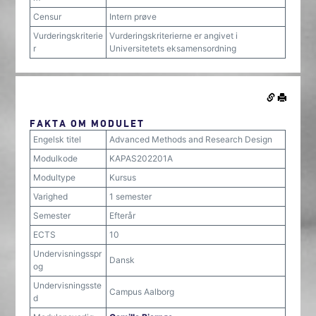
Censur
Intern prøve
Vurderingskriterie
Vurderingskriterierne er angivet i
r
Universitetets eksamensordning
FAKTA OM MODULET
Engelsk titel
Advanced Methods and Research Design
Modulkode
KAPAS202201A
Modultype
Kursus
Varighed
1 semester
Semester
Efterår
ECTS
10
Undervisningsspr
Dansk
og
Undervisningsste
Campus Aalborg
d