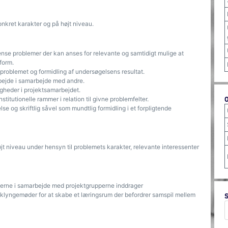
konkret karakter og på højt niveau.
ænse problemer der kan anses for relevante og samtidigt mulige at
form.
 problemet og formidling af undersøgelsens resultat.
arbejde i samarbejde med andre.
agheder i projektsamarbejdet.
nstitutionelle rammer i relation til givne problemfelter.
lse og skriftlig såvel som mundtlig formidling i et forpligtende
jt niveau under hensyn til problemets karakter, relevante interessenter
derne i samarbejde med projektgrupperne inddrager
klyngemøder for at skabe et læringsrum der befordrer samspil mellem