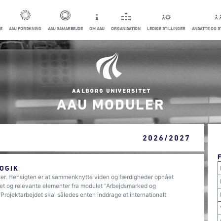
E
AAU FORSKNING
AAU SAMARBEJDE
OM AAU
ORGANISATION
LEDIGE STILLINGER
ANSATTE OG 
AAU MODULER
2026/2027
OGIK
eter. Hensigten er at sammenknytte viden og færdigheder opnået
t og relevante elementer fra modulet "Arbejdsmarked og
Projektarbejdet skal således enten inddrage et internationalt