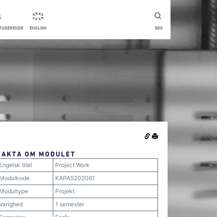
STUDERENDE
ENGLISH
SØG
FAKTA OM MODULET
Engelsk titel
Project Work
Modulkode
KAPAS202061
Modultype
Projekt
Varighed
1 semester