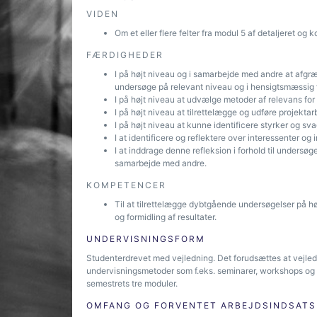
VIDEN
Om et eller flere felter fra modul 5 af detaljeret og 
FÆRDIGHEDER
I på højt niveau og i samarbejde med andre at afgr
undersøge på relevant niveau og i hensigtsmæssig 
I på højt niveau at udvælge metoder af relevans for
I på højt niveau at tilrettelægge og udføre projekt
I på højt niveau at kunne identificere styrker og sv
I at identificere og reflektere over interessenter og i
I at inddrage denne refleksion i forhold til undersøge
samarbejde med andre.
KOMPETENCER
Til at tilrettelægge dybtgående undersøgelser på hø
og formidling af resultater.
UNDERVISNINGSFORM
Studenterdrevet med vejledning. Det forudsættes at vejle
undervisningsmetoder som f.eks. seminarer, workshops og 
semestrets tre moduler.
OMFANG OG FORVENTET ARBEJDSINDSATS