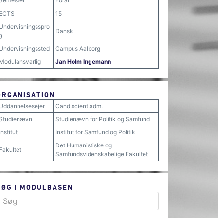
Semester
Forår
ECTS
15
Undervisningsspro
Dansk
g
Undervisningssted
Campus Aalborg
Modulansvarlig
Jan Holm Ingemann
ORGANISATION
Uddannelsesejer
Cand.scient.adm.
Studienævn
Studienævn for Politik og Samfund
Institut
Institut for Samfund og Politik
Det Humanistiske og
Fakultet
Samfundsvidenskabelige Fakultet
SØG I MODULBASEN