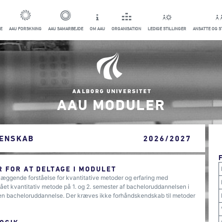
E
AAU FORSKNING
AAU SAMARBEJDE
OM AAU
ORGANISATION
LEDIGE STILLINGER
ANSATTE OG 
AAU MODULER
DENSKAB
2026/2027
 FOR AT DELTAGE I MODULET
læggende forståelse for kvantitative metoder og erfaring med
ået kvantitativ metode på 1. og 2. semester af bacheloruddannelsen i
 anden bacheloruddannelse. Der kræves ikke forhåndskendskab til metoder