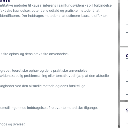
OGIK
titative metoder til kausal inferens i samfundsvidenskab. I forbindelse
tiske hændelser, potentielle udfald og grafiske metoder til at
identificeres. Der inddrages metoder til at estimere kausale effekter.
etiske ophav og dens praktiske anvendelse
.
egreber, teoretiske ophav og dens praktiske anvendelse.
svidenskabelig problemstilling eller tematik ved hjælp af den aktuelle
 svagheder ved den aktuelle metode og dens forskellige
lemstillinger med inddragelse af relevante metodiske tilgange.
hops og øvelser.