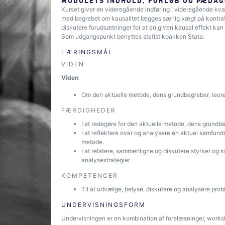
MODULETS INDHOLD, FORLØB OG PÆDAG
Kurset giver en videregående indføring i videregående kvan
med begrebet om kausalitet lægges særlig vægt på kontrafak
diskutere forudsætninger for at en given kausal effekt kan 
Som udgangspunkt benyttes statistikpakken Stata.
LÆRINGSMÅL
VIDEN
Viden
Om den aktuelle metode, dens grundbegreber, teor
FÆRDIGHEDER
I at redegøre for den aktuelle metode, dens grundb
I at reflektere over og analysere en aktuel samfund
metode.
I at relatere, sammenligne og diskutere styrker og
analysestrategier
KOMPETENCER
Til at udvælge, belyse, diskutere og analysere prob
UNDERVISNINGSFORM
Undervisningen er en kombination af forelæsninger, works