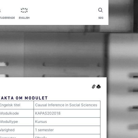
STUDERENDE
ENGLISH
SØG
FAKTA OM MODULET
Engelsk titel
Causal Inference in Social Sciences
Modulkode
KAPAS202018
Modultype
Kursus
Varighed
1 semester