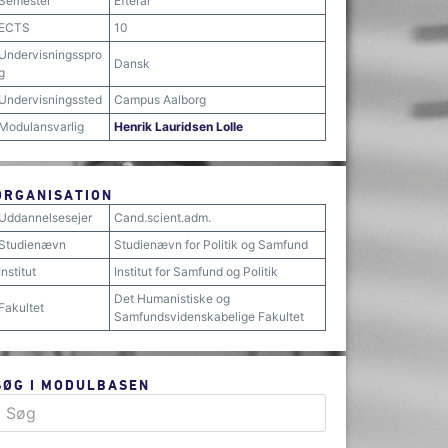
Semester
Efterår
ECTS
10
Undervisningsspro
Dansk
g
Undervisningssted
Campus Aalborg
Modulansvarlig
Henrik Lauridsen Lolle
ORGANISATION
Uddannelsesejer
Cand.scient.adm.
Studienævn
Studienævn for Politik og Samfund
Institut
Institut for Samfund og Politik
Det Humanistiske og
Fakultet
Samfundsvidenskabelige Fakultet
SØG I MODULBASEN