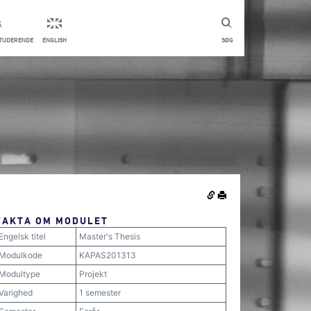
STUDERENDE
ENGLISH
SØG
FAKTA OM MODULET
Engelsk titel
Master's Thesis
Modulkode
KAPAS201313
Modultype
Projekt
Varighed
1 semester