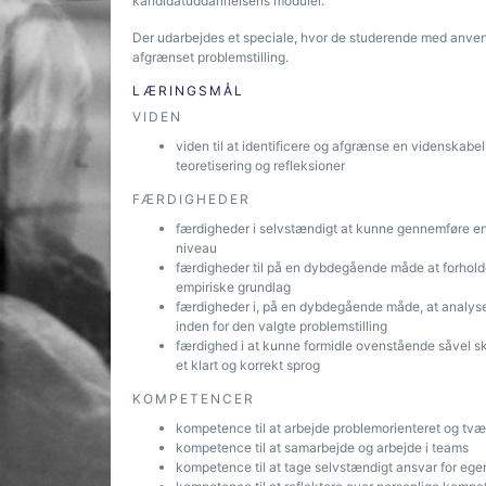
kandidatuddannelsens moduler.
Der udarbejdes et speciale, hvor de studerende med anvend
afgrænset problemstilling.
LÆRINGSMÅL
VIDEN
viden til at identificere og afgrænse en videnskabel
teoretisering og refleksioner
FÆRDIGHEDER
færdigheder i selvstændigt at kunne gennemføre en 
niveau
færdigheder til på en dybdegående måde at forholde 
empiriske grundlag
færdigheder i, på en dybdegående måde, at analyser
inden for den valgte problemstilling
færdighed i at kunne formidle ovenstående såvel skr
et klart og korrekt sprog
KOMPETENCER
kompetence til at arbejde problemorienteret og tvær
kompetence til at samarbejde og arbejde i teams
kompetence til at tage selvstændigt ansvar for egen