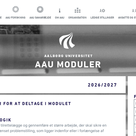
E
AAU FORSKNING
AAU SAMARBEJDE
OM AAU
ORGANISATION
LEDIGE STILLINGER
ANSATTE OG 
AAU MODULER
2026/2027
 FOR AT DELTAGE I MODULET
OGIK
 tilrettelægge og gennemføre et større arbejde, der skal sikre en
et problemstilling, som ligger indenfor eller i forlængelse af