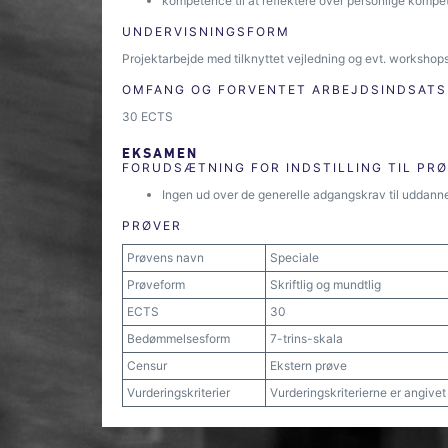
kompetence til at reflektere over personlige kompet
UNDERVISNINGSFORM
Projektarbejde med tilknyttet vejledning og evt. workshops
OMFANG OG FORVENTET ARBEJDSINDSATS
30 ECTS
EKSAMEN
FORUDSÆTNING FOR INDSTILLING TIL PR
Ingen ud over de generelle adgangskrav til uddann
PRØVER
Prøvens navn
Speciale
Prøveform
Skriftlig og mundtlig
ECTS
30
Bedømmelsesform
7-trins-skala
Censur
Ekstern prøve
Vurderingskriterier
Vurderingskriterierne er angive