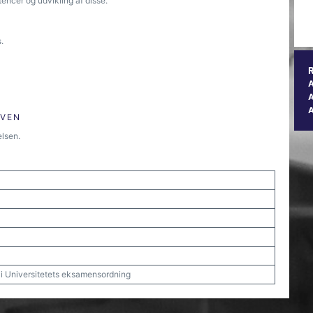
encer og udvikling af disse.
.
A
ØVEN
elsen.
t i Universitetets eksamensordning