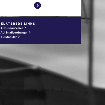
y
RELATEREDE LINKS
AAU Uddannelser
w
AU Studieordninger
w
AAU Moduler
w