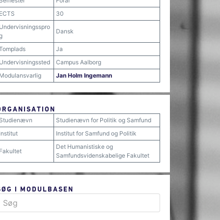
Semester
Forår
ECTS
30
Undervisningsspro
Dansk
g
Tomplads
Ja
Undervisningssted
Campus Aalborg
Modulansvarlig
Jan Holm Ingemann
ORGANISATION
Studienævn
Studienævn for Politik og Samfund
Institut
Institut for Samfund og Politik
Det Humanistiske og
Fakultet
Samfundsvidenskabelige Fakultet
SØG I MODULBASEN