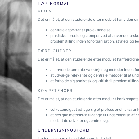
LÆRINGSMÅL
VIDEN
Det er målet, at den studerende efter modulet har viden om
centrale aspekter af projektledelse.
praktiske fordele og ulemper ved at anvende forskell
problemstilling inden for organisation, strategi og le
FÆRDIGHEDER
Det er målet, at den studerende efter modulet har færdighed
at anvende centrale værktøjer og metoder inden for
at udvælge relevante og centrale metoder til at unde
at forholde sig analytisk og kritisk til problemstillin
KOMPETENCER
Det er målet, at den studerende efter modulet har kompeten
selvstændigt at påtage sig et professionelt ansvar fo
at designe metodiske tilgange til undersøgelse af cen
med, at de udvikler og ændrer sig.
UNDERVISNINGSFORM
Undervisningen på modulet foregår digitalt.