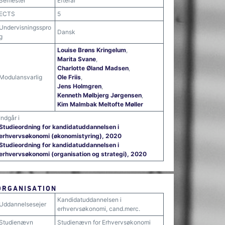
Semester
Efterår
ECTS
5
Undervisningsspro
Dansk
g
Louise Brøns Kringelum
,
Marita Svane
,
Charlotte Øland Madsen
,
Modulansvarlig
Ole Friis
,
Jens Holmgren
,
Kenneth Mølbjerg Jørgensen
,
Kim Malmbak Meltofte Møller
Indgår i
Studieordning for kandidatuddannelsen i
erhvervsøkonomi (økonomistyring), 2020
Studieordning for kandidatuddannelsen i
erhvervsøkonomi (organisation og strategi), 2020
ORGANISATION
Kandidatuddannelsen i
Uddannelsesejer
erhvervsøkonomi, cand.merc.
Studienævn
Studienævn for Erhvervsøkonomi