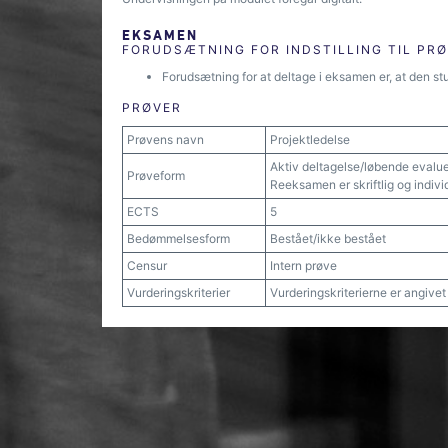
EKSAMEN
FORUDSÆTNING FOR INDSTILLING TIL PR
Forudsætning for at deltage i eksamen er, at den stu
PRØVER
Prøvens navn
Projektledelse
Aktiv deltagelse/løbende evalu
Prøveform
Reeksamen er skriftlig og indivi
ECTS
5
Bedømmelsesform
Bestået/ikke bestået
Censur
Intern prøve
Vurderingskriterier
Vurderingskriterierne er angive