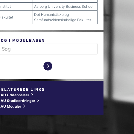
Institut
Aalborg University Business School
Det Humanistiske og
Fakultet
Samfundsvidenskabelige Fakultet
SØG I MODULBASEN
y
RELATEREDE LINKS
AAU Uddannelser
w
AU Studieordninger
w
AAU Moduler
w