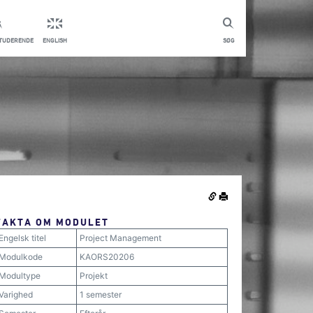
STUDERENDE
ENGLISH
SØG
FAKTA OM MODULET
Engelsk titel
Project Management
Modulkode
KAORS20206
Modultype
Projekt
Varighed
1 semester