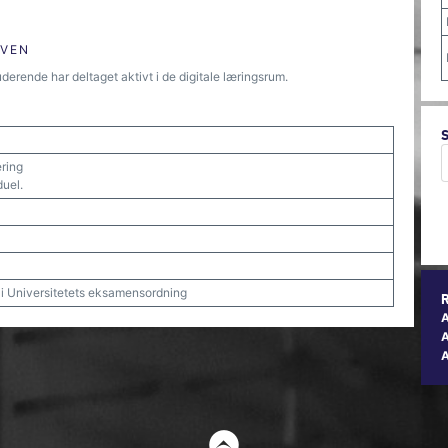
ØVEN
derende har deltaget aktivt i de digitale læringsrum.
ering
duel.
t i Universitetets eksamensordning
A
t