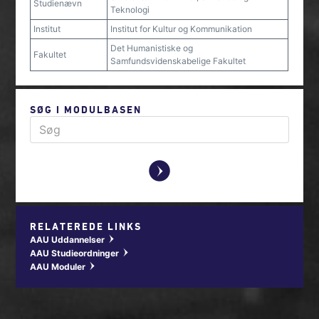
Studienævn
Teknologi
Institut
Institut for Kultur og Kommunikation
Det Humanistiske og
Fakultet
Samfundsvidenskabelige Fakultet
SØG I MODULBASEN
y
RELATEREDE LINKS
AAU Uddannelser
w
AAU Studieordninger
w
AAU Moduler
w