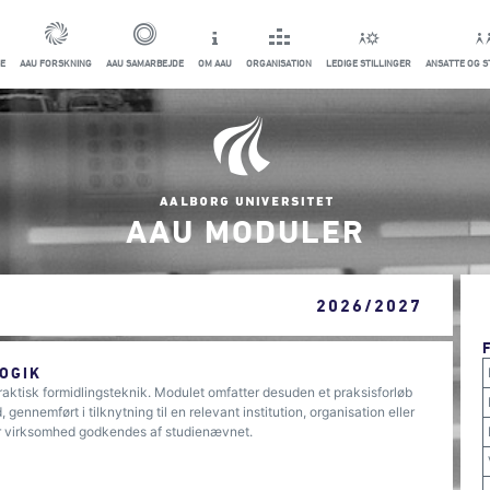
E
AAU FORSKNING
AAU SAMARBEJDE
OM AAU
ORGANISATION
LEDIGE STILLINGER
ANSATTE OG 
AAU MODULER
2026/2027
OGIK
 praktisk formidlingsteknik. Modulet omfatter desuden et praksisforløb
gennemført i tilknytning til en relevant institution, organisation eller
er virksomhed godkendes af studienævnet.