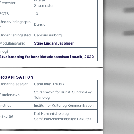
Efterår
Semester
3. semester
ECTS
10
Undervisningsspro
Dansk
g
Undervisningssted
Campus Aalborg
Modulansvarlig
Stine Lindahl Jacobsen
Indgår i
Studieordning for kandidatuddannelsen i musik, 2022
ORGANISATION
Uddannelsesejer
Cand.mag. i musik
Studienævn for Kunst, Sundhed og
Studienævn
Teknologi
Institut
Institut for Kultur og Kommunikation
Det Humanistiske og
Fakultet
Samfundsvidenskabelige Fakultet