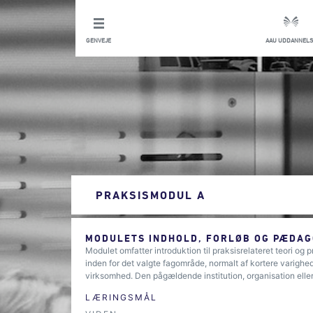
GENVEJE
AAU UDDANNELS
PRAKSISMODUL A
MODULETS INDHOLD, FORLØB OG PÆDAG
Modulet omfatter introduktion til praksisrelateret teori og
inden for det valgte fagområde, normalt af kortere varighed, 
virksomhed. Den pågældende institution, organisation ell
LÆRINGSMÅL