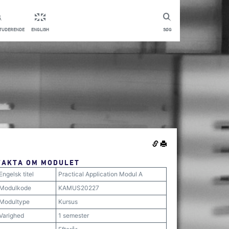
STUDERENDE
ENGLISH
SØG
FAKTA OM MODULET
Engelsk titel
Practical Application Modul A
Modulkode
KAMUS20227
Modultype
Kursus
Varighed
1 semester