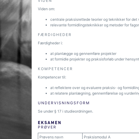
VIDEN
Viden om:
centrale praksisrettede teorier og teknikker for de
relevante formidlingsteknikker og metoder for fago
FÆRDIGHEDER
Færdigheder i:
at planlægge og gennemføre projekter
at formidle projekter og praksisforløb under hensyn
KOMPETENCER
Kompetencer til:
at reflektere over og evaluere praksis- og formidlin
at relatere planlægning, gennemførelse og vurdering a
UNDERVISNINGSFORM
Se under § 17 i studieordningen.
EKSAMEN
PRØVER
Prøvens navn
Praksismodul A