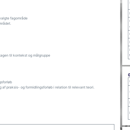
t valgte fagområde
mrådet.
tagen til kontekst og målgruppe
gsforløb
f praksis- og formidlingsforløb i relation til relevant teori.