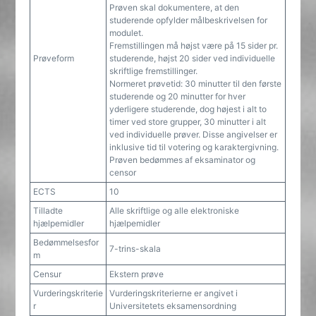
Prøven skal dokumentere, at den
studerende opfylder målbeskrivelsen for
modulet.
Fremstillingen må højst være på 15 sider pr.
Prøveform
studerende, højst 20 sider ved individuelle
skriftlige fremstillinger.
Normeret prøvetid: 30 minutter til den første
studerende og 20 minutter for hver
yderligere studerende, dog højest i alt to
timer ved store grupper, 30 minutter i alt
ved individuelle prøver. Disse angivelser er
inklusive tid til votering og karaktergivning.
Prøven bedømmes af eksaminator og
censor
ECTS
10
Tilladte
Alle skriftlige og alle elektroniske
hjælpemidler
hjælpemidler
Bedømmelsesfor
7-trins-skala
m
Censur
Ekstern prøve
Vurderingskriterie
Vurderingskriterierne er angivet i
r
Universitetets eksamensordning