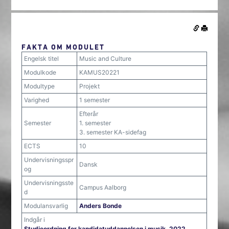
FAKTA OM MODULET
Engelsk titel
Music and Culture
Modulkode
KAMUS20221
Modultype
Projekt
Varighed
1 semester
Efterår
Semester
1. semester
3. semester KA-sidefag
ECTS
10
Undervisningsspr
Dansk
og
Undervisningsste
Campus Aalborg
d
Modulansvarlig
Anders Bonde
Indgår i
Studieordning for kandidatuddannelsen i musik, 2022