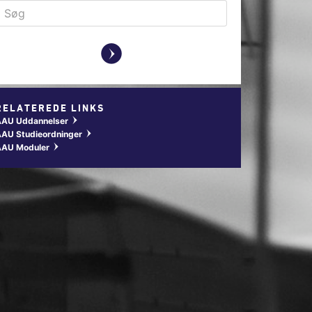
y
RELATEREDE LINKS
AAU Uddannelser
w
AU Studieordninger
w
AAU Moduler
w