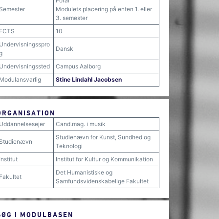
Forår
Semester
Modulets placering på enten 1. eller
3. semester
ECTS
10
Undervisningsspro
Dansk
g
Undervisningssted
Campus Aalborg
Modulansvarlig
Stine Lindahl Jacobsen
ORGANISATION
Uddannelsesejer
Cand.mag. i musik
Studienævn for Kunst, Sundhed og
Studienævn
Teknologi
Institut
Institut for Kultur og Kommunikation
Det Humanistiske og
Fakultet
Samfundsvidenskabelige Fakultet
SØG I MODULBASEN