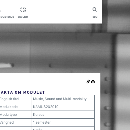
STUDERENDE
ENGLISH
SØG
FAKTA OM MODULET
Engelsk titel
Music, Sound and Multi-modality
Modulkode
KAMUS202010
Modultype
Kursus
Varighed
1 semester