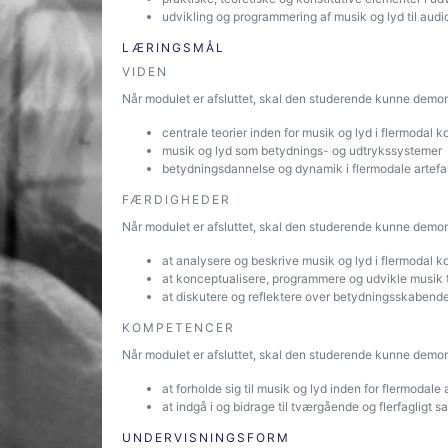
udvikling og programmering af musik og lyd til audi
LÆRINGSMÅL
VIDEN
Når modulet er afsluttet, skal den studerende kunne demo
centrale teorier inden for musik og lyd i flermodal k
musik og lyd som betydnings- og udtrykssystemer
betydningsdannelse og dynamik i flermodale artefa
FÆRDIGHEDER
Når modulet er afsluttet, skal den studerende kunne demon
at analysere og beskrive musik og lyd i flermodal k
at konceptualisere, programmere og udvikle musik ti
at diskutere og reflektere over betydningsskabende
KOMPETENCER
Når modulet er afsluttet, skal den studerende kunne demon
at forholde sig til musik og lyd inden for flermodale 
at indgå i og bidrage til tværgående og flerfagligt 
UNDERVISNINGSFORM