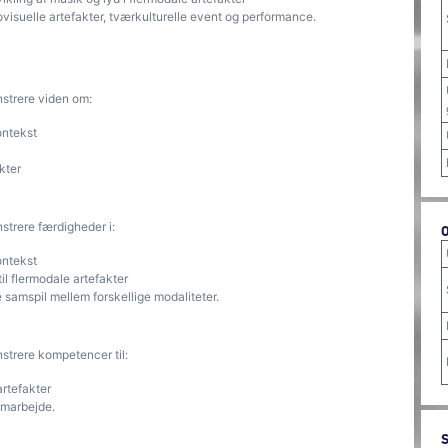
ovisuelle artefakter, tværkulturelle event og performance.
nstrere viden om:
ontekst
kter
strere færdigheder i:
ontekst
l flermodale artefakter
 samspil mellem forskellige modaliteter.
strere kompetencer til:
artefakter
samarbejde.