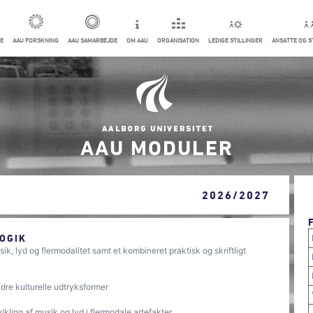
E
AAU FORSKNING
AAU SAMARBEJDE
OM AAU
ORGANISATION
LEDIGE STILLINGER
ANSATTE OG 
AAU MODULER
2026/2027
OGIK
k, lyd og flermodalitet samt et kombineret praktisk og skriftligt
dre kulturelle udtryksformer
ikling af musik og lyd i flermodale artefakter