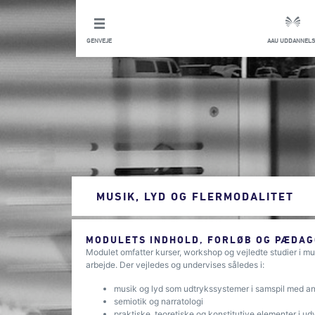
GENVEJE
AAU UDDANNELS
MUSIK, LYD OG FLERMODALITET
MODULETS INDHOLD, FORLØB OG PÆDAG
Modulet omfatter kurser, workshop og vejledte studier i musi
arbejde. Der vejledes og undervises således i:
musik og lyd som udtrykssystemer i samspil med an
semiotik og narratologi
praktiske, teoretiske og konstitutive elementer i udv