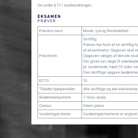
Se under § 17 i studieordningen.
EKSAMEN
PRØVER
Prøvens navn
Musik, lyd og flermodalitet
Skriftlig
Prøven har form af en skriftlig
af eksaminator. Opgaven skal red
Prøveform
Opgaven vælges af den/de studer
Der gives syv dage til udarbejd
pr. studerende, højst 10 sider ve
Den skriftlige opgave bedømmes
ECTS
10
Tilladte hjælpemidler
Alle skriftlige og alle elektroni
Bedømmelsesform
7-trins-skala
Censur
Intern prøve
Vurderingskriterier
Vurderingskriterierne er angive