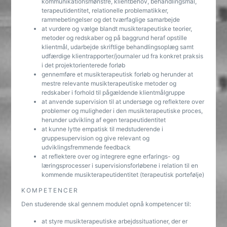
kommunikationsmønstre, klientbehov, behandlingsmål,
terapeutidentitet, relationelle problematikker,
rammebetingelser og det tværfaglige samarbejde
at vurdere og vælge blandt musikterapeutiske teorier,
metoder og redskaber og på baggrund heraf opstille
klientmål, udarbejde skriftlige behandlingsoplæg samt
udfærdige klientrapporter/journaler ud fra konkret praksis
i det projektorienterede forløb
gennemføre et musikterapeutisk forløb og herunder at
mestre relevante musikterapeutiske metoder og
redskaber i forhold til pågældende klientmålgruppe
at anvende supervision til at undersøge og reflektere over
problemer og muligheder i den musikterapeutiske proces,
herunder udvikling af egen terapeutidentitet
at kunne lytte empatisk til medstuderende i
gruppesupervision og give relevant og
udviklingsfremmende feedback
at reflektere over og integrere egne erfarings- og
læringsprocesser i supervisionsforløbene i relation til en
kommende musikterapeutidentitet (terapeutisk portefølje)
KOMPETENCER
Den studerende skal gennem modulet opnå kompetencer til:
at styre musikterapeutiske arbejdssituationer, der er