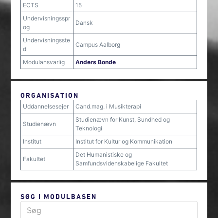
ECTS
15
Undervisningsspr
Dansk
og
Undervisningsste
Campus Aalborg
d
Modulansvarlig
Anders Bonde
ORGANISATION
Uddannelsesejer
Cand.mag. i Musikterapi
Studienævn for Kunst, Sundhed og
Studienævn
Teknologi
Institut
Institut for Kultur og Kommunikation
Det Humanistiske og
Fakultet
Samfundsvidenskabelige Fakultet
SØG I MODULBASEN