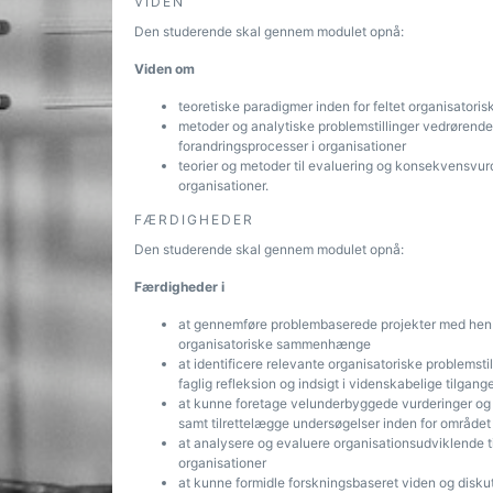
VIDEN
Den studerende skal gennem modulet opnå:
Viden om
teoretiske paradigmer inden for feltet organisatoris
metoder og analytiske problemstillinger vedrørende 
forandringsprocesser i organisationer
teorier og metoder til evaluering og konsekvensvur
organisationer.
FÆRDIGHEDER
Den studerende skal gennem modulet opnå:
Færdigheder i
at gennemføre problembaserede projekter med henbli
organisatoriske sammenhænge
at identificere relevante organisatoriske problemsti
faglig refleksion og indsigt i videnskabelige tilgang
at kunne foretage velunderbyggede vurderinger og 
samt tilrettelægge undersøgelser inden for området
at analysere og evaluere organisationsudviklende til
organisationer
at kunne formidle forskningsbaseret viden og diskut