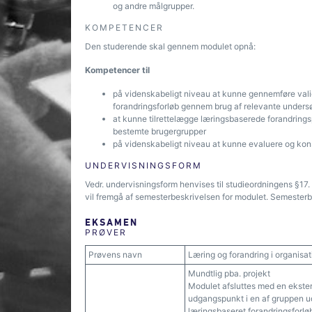
og andre målgrupper.
KOMPETENCER
Den studerende skal gennem modulet opnå:
Kompetencer til
på videnskabeligt niveau at kunne gennemføre vali
forandringsforløb gennem brug af relevante under
at kunne tilrettelægge læringsbaserede forandrings
bestemte brugergrupper
på videnskabeligt niveau at kunne evaluere og kon
UNDERVISNINGSFORM
Vedr. undervisningsform henvises til studieordningens §1
vil fremgå af semesterbeskrivelsen for modulet. Semesterbe
EKSAMEN
PRØVER
Prøvens navn
Læring og forandring i organisat
Mundtlig pba. projekt
Modulet afsluttes med en ekster
udgangspunkt i en af gruppen ud
læringsbaseret forandringsforlø