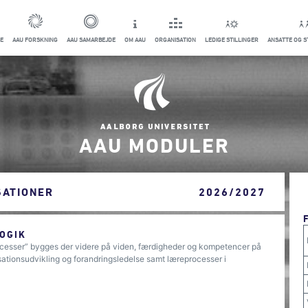
E
AAU FORSKNING
AAU SAMARBEJDE
OM AAU
ORGANISATION
LEDIGE STILLINGER
ANSATTE OG 
AAU MODULER
SATIONER
2026/2027
OGIK
ocesser” bygges der videre på viden, færdigheder og kompetencer på
sationsudvikling og forandringsledelse samt læreprocesser i