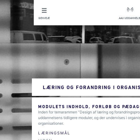
GENVEJE
AAU UDDANNELS
LÆRING OG FORANDRING I ORGANI
MODULETS INDHOLD, FORLØB OG PÆDAG
Inden for temarammen ”Design af læring og forandringspr
uddannelsens tidligere moduler, og der undervises i organi
organisationer.
LÆRINGSMÅL