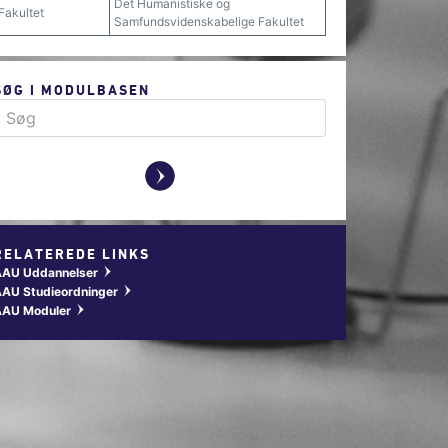
Det Humanistiske og
Fakultet
Samfundsvidenskabelige Fakultet
SØG I MODULBASEN
y
RELATEREDE LINKS
AAU Uddannelser
w
AU Studieordninger
w
AAU Moduler
w