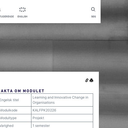
STUDERENDE
ENGLISH
SØG
FAKTA OM MODULET
Learning and Innovative Change in
Engelsk titel
Organisations
Modulkode
KALFPK20226
Modultype
Projekt
Varighed
1 semester