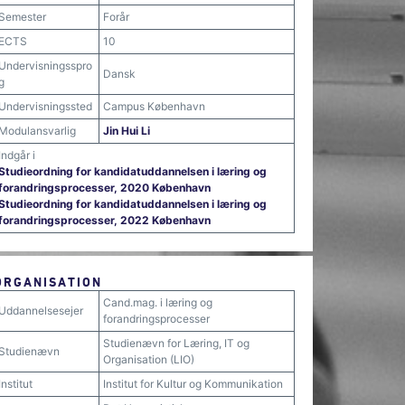
Semester
Forår
ECTS
10
Undervisningsspro
Dansk
g
Undervisningssted
Campus København
Modulansvarlig
Jin Hui Li
Indgår i
Studieordning for kandidatuddannelsen i læring og
forandringsprocesser, 2020 København
Studieordning for kandidatuddannelsen i læring og
forandringsprocesser, 2022 København
ORGANISATION
Cand.mag. i læring og
Uddannelsesejer
forandringsprocesser
Studienævn for Læring, IT og
Studienævn
Organisation (LIO)
Institut
Institut for Kultur og Kommunikation