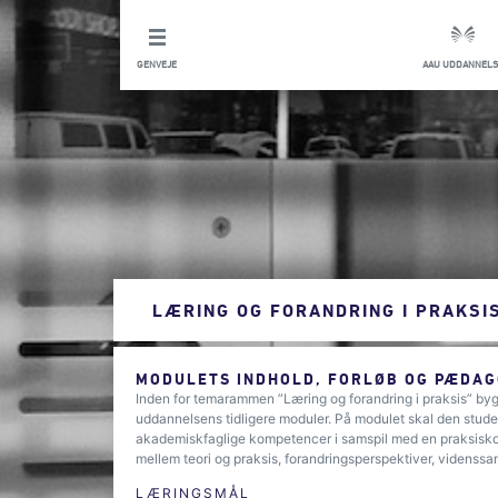
GENVEJE
AAU UDDANNELS
LÆRING OG FORANDRING I PRAKSI
MODULETS INDHOLD, FORLØB OG PÆDAG
Inden for temarammen ”Læring og forandring i praksis” by
uddannelsens tidligere moduler. På modulet skal den stude
akademiskfaglige kompetencer i samspil med en praksiskont
mellem teori og praksis, forandringsperspektiver, videnssa
LÆRINGSMÅL