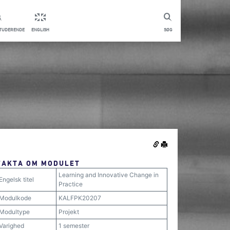
STUDERENDE
ENGLISH
SØG
FAKTA OM MODULET
Learning and Innovative Change in
Engelsk titel
Practice
Modulkode
KALFPK20207
Modultype
Projekt
Varighed
1 semester