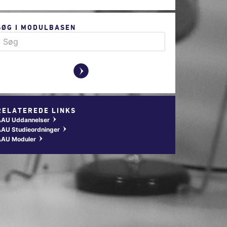
SØG I MODULBASEN
y
RELATEREDE LINKS
AAU Uddannelser
w
AU Studieordninger
w
AAU Moduler
w