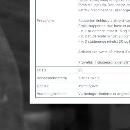
forhold til praksis. Der udarbej
værtsvirksomhedens- eller orga
Prøveform
Rapporten (inklusiv artiklen) ka
Projektrapporten skal have et 
- v. 1 studerende mindst 15 og hø
- v. 2 studerende mindst 20 og hø
- v. 3 studerende mindst 30 og hø
Artiklen skal være på mindst 3 o
Prøvetid: jf. studieordningens § 
ECTS
20
Bedømmelsesform
7-trins-skala
Censur
Intern prøve
Vurderingskriterier
Vurderingskriterierne er angive