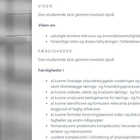
VIDEN
Den studerende skal gennem modulet opnå:
Viden om
udvalgte teoriers relevans og anvendelsesmulighede
forskellige roller og disses betydninger i forbinde
FÆRDIGHEDER
Den studerende skal gennem modulet opnå:
Færdigheder i
at kunne foretage velunderbyggede vurderinger og 
samt tilrettelægge lærings- og forandringsprocesser
at kunne vejlede, støtte og evaluere lærings- og fo
at kunne analysere betingelserne for lærings- og for
at kunne identificere og formulere relevante proble
baggrund af faglig refleksion
at kunne formidle forskningsbaseret viden og disku
fagfæller og andre målgrupper
fremanalysere problemets kompleksitet, herunder bet
aktører og interessenter
vurdere kompleksitet i håndtering af praksisproblem