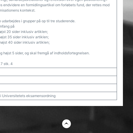
des endvidere en formidlingsartikel om forløbets fund, der rettes mod
nisationens kontekst.
n udarbejdes i grupper på op til tre studerende.
omfang på
jst 20 sider inklusiv artiklen;
jst 35 sider inklusiv artiklen;
jst 40 sider inklusiv artiklen;
g højst 5 sider, og skal fremgå af indholdsfortegnelsen.
17 stk. 4
t i Universitetets eksamensordning
t