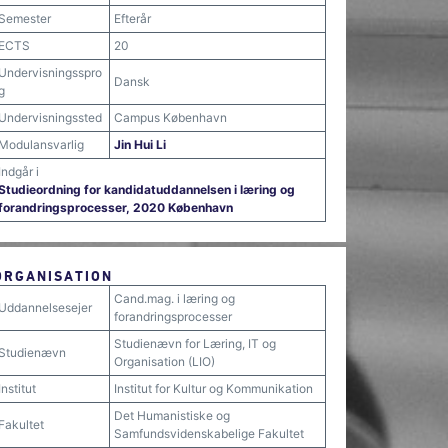
Semester
Efterår
ECTS
20
Undervisningsspro
Dansk
g
Undervisningssted
Campus København
Modulansvarlig
Jin Hui Li
Indgår i
Studieordning for kandidatuddannelsen i læring og
forandringsprocesser, 2020 København
ORGANISATION
Cand.mag. i læring og
Uddannelsesejer
forandringsprocesser
Studienævn for Læring, IT og
Studienævn
Organisation (LIO)
Institut
Institut for Kultur og Kommunikation
Det Humanistiske og
Fakultet
Samfundsvidenskabelige Fakultet