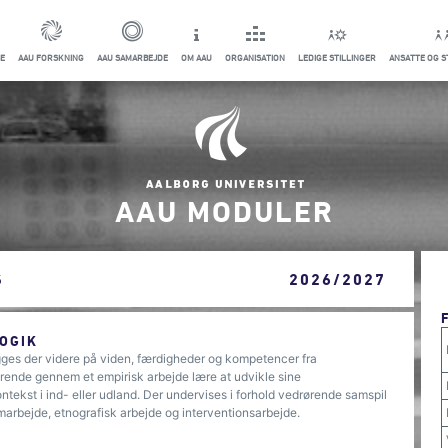
E
AAU FORSKNING
AAU SAMARBEJDE
OM AAU
ORGANISATION
LEDIGE STILLINGER
ANSATTE OG 
AAU MODULER
S
2026/2027
OGIK
gges der videre på viden, færdigheder og kompetencer fra
rende gennem et empirisk arbejde lære at udvikle sine
ekst i ind- eller udland. Der undervises i forhold vedrørende samspil
marbejde, etnografisk arbejde og interventionsarbejde.