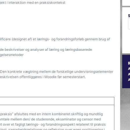
jekt i interaktion med en praksiskontekst
ficere (designet af) et lærings- og forandringsforløb gennem brug af
de beskrivelser og analyser af læring og læringsbaserede
øgelsesmetoder
7. Den konkrete vægtning mellem de forskellige undervisningselementer
A
skrivelsen offentliggøres i Moodle før semesterstart.
praksis” afsluttes med en intern kombineret skriftlig og mundtlig
amtale mellem den/ de studerende, eksaminator og censor med
 over et fagligt lærings- og forandringsaspekt relateret til praksis
ing), samarbejdsrelationer og refleksion over egen positionering i