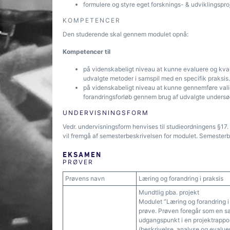
formulere og styre eget forsknings- & udviklingspro
KOMPETENCER
Den studerende skal gennem modulet opnå:
Kompetencer til
på videnskabeligt niveau at kunne evaluere og kvali
udvalgte metoder i samspil med en specifik praksis.
på videnskabeligt niveau at kunne gennemføre vali
forandringsforløb gennem brug af udvalgte unders
UNDERVISNINGSFORM
Vedr. undervisningsform henvises til studieordningens §1
vil fremgå af semesterbeskrivelsen for modulet. Semesterbe
EKSAMEN
PRØVER
Prøvens navn
Læring og forandring i praksis
Mundtlig pba. projekt
Modulet ”Læring og forandring i 
prøve. Prøven foregår som en s
udgangspunkt i en projektrapport
(beskrivelse, analyse og evaluer