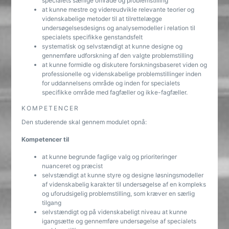
specialets særlige område og problemstilling
at kunne mestre og videreudvikle relevante teorier og
videnskabelige metoder til at tilrettelægge
undersøgelsesdesigns og analysemodeller i relation til
specialets specifikke genstandsfelt
systematisk og selvstændigt at kunne designe og
gennemføre udforskning af den valgte problemstilling
at kunne formidle og diskutere forskningsbaseret viden og
professionelle og videnskabelige problemstillinger inden
for uddannelsens område og inden for specialets
specifikke område med fagfæller og ikke-fagfæller.
KOMPETENCER
Den studerende skal gennem modulet opnå:
Kompetencer til
at kunne begrunde faglige valg og prioriteringer
nuanceret og præcist
selvstændigt at kunne styre og designe løsningsmodeller
af videnskabelig karakter til undersøgelse af en kompleks
og uforudsigelig problemstilling, som kræver en særlig
tilgang
selvstændigt og på videnskabeligt niveau at kunne
igangsætte og gennemføre undersøgelse af specialets