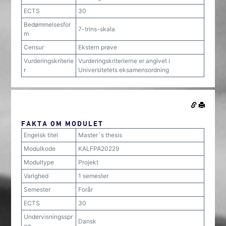
ECTS
30
Bedømmelsesfor
7-trins-skala
m
Censur
Ekstern prøve
Vurderingskriterie
Vurderingskriterierne er angivet i
r
Universitetets eksamensordning
FAKTA OM MODULET
Engelsk titel
Master´s thesis
Modulkode
KALFPA20229
Modultype
Projekt
Varighed
1 semester
Semester
Forår
ECTS
30
Undervisningsspr
Dansk
og