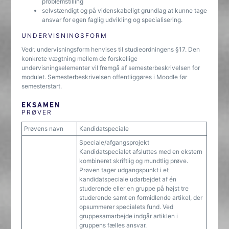
problemstilling
selvstændigt og på videnskabeligt grundlag at kunne tage
ansvar for egen faglig udvikling og specialisering.
UNDERVISNINGSFORM
Vedr. undervisningsform henvises til studieordningens §17. Den
konkrete vægtning mellem de forskellige
undervisningselementer vil fremgå af semesterbeskrivelsen for
modulet. Semesterbeskrivelsen offentliggøres i Moodle før
semesterstart.
EKSAMEN
PRØVER
Prøvens navn
Kandidatspeciale
Speciale/afgangsprojekt
Kandidatspecialet afsluttes med en ekstern
kombineret skriftlig og mundtlig prøve.
Prøven tager udgangspunkt i et
kandidatspeciale udarbejdet af én
studerende eller en gruppe på højst tre
studerende samt en formidlende artikel, der
opsummerer specialets fund. Ved
gruppesamarbejde indgår artiklen i
gruppens fælles ansvar.