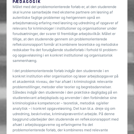
PÆDAGOGIK
Målet med det problemorienterede forløb er, at den studerende
skal kunne samarbejde med eksterne partnere om løsning af
autentiske faglige problemer og herigennem opnå en
arbejdsmæssig erfaring med løsning og udredning af opgaver af
relevans for kriminologer i institutioner og organisationer under
forudsætninger, der svarer til fremtidige arbejdsvilkår. Målet er
tillige, at den studerende gennem sin problemorienterede
refleksionsrapport formår at kombinere teoretiske og metodiske
redskaber fra det forudgående studieforløb i forhold til problem-
og opgaveløsning i en konkret institutionel og organisatorisk
sammenhæng.
I det problemorienterede forløb indgår den studerende i en
konkret institution eller organisation og løser arbejdsopgaver på
et akademisk niveau, der har afsæt i kriminologisk relevante
problemstillinger, metoder eller teorier og begrebsdannelser.
Således indgår den studerende i den praktiske dagligdag på en
studierelevant arbejdsplads og anvender i den forbindelse sine
kriminologiske kompetencer – teoretisk, metodisk og/eller
analytisk – i konkret opgaveløsning. Det kan bl.a. dreje sig om
udredning, beskrivelse, kriminalpræventivt arbejde. På denne
baggrund udarbejder den studerende en refleksionsrapport med
afsæt i arbejdsopgaverne og erfaringerne fra det
problemorienterede forløb, der kombineres med relevante