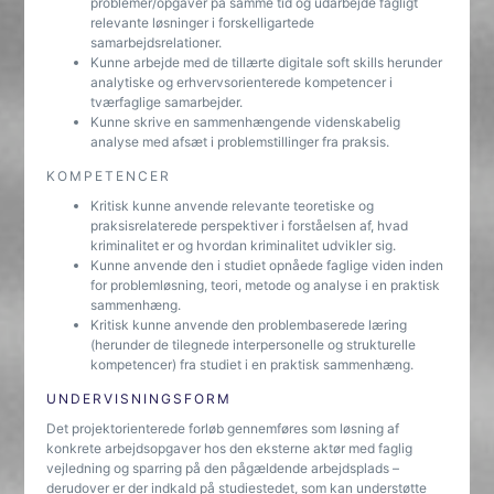
problemer/opgaver på samme tid og udarbejde fagligt
relevante løsninger i forskelligartede
samarbejdsrelationer.
Kunne arbejde med de tillærte digitale soft skills herunder
analytiske og erhvervsorienterede kompetencer i
tværfaglige samarbejder.
Kunne skrive en sammenhængende videnskabelig
analyse med afsæt i problemstillinger fra praksis.
KOMPETENCER
Kritisk kunne anvende relevante teoretiske og
praksisrelaterede perspektiver i forståelsen af, hvad
kriminalitet er og hvordan kriminalitet udvikler sig.
Kunne anvende den i studiet opnåede faglige viden inden
for problemløsning, teori, metode og analyse i en praktisk
sammenhæng.
Kritisk kunne anvende den problembaserede læring
(herunder de tilegnede interpersonelle og strukturelle
kompetencer) fra studiet i en praktisk sammenhæng.
UNDERVISNINGSFORM
Det projektorienterede forløb gennemføres som løsning af
konkrete arbejdsopgaver hos den eksterne aktør med faglig
vejledning og sparring på den pågældende arbejdsplads –
derudover er der indkald på studiestedet, som kan understøtte