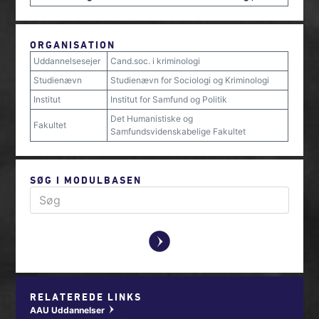
ORGANISATION
Uddannelsesejer
Cand.soc. i kriminologi
Studienævn
Studienævn for Sociologi og Kriminologi
Institut
Institut for Samfund og Politik
Det Humanistiske og
Fakultet
Samfundsvidenskabelige Fakultet
SØG I MODULBASEN
y
RELATEREDE LINKS
AAU Uddannelser
w