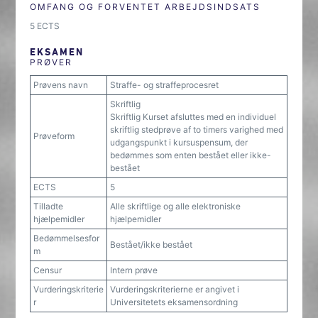
OMFANG OG FORVENTET ARBEJDSINDSATS
5 ECTS
EKSAMEN
PRØVER
Prøvens navn
Straffe- og straffeprocesret
Skriftlig
Skriftlig Kurset afsluttes med en individuel
skriftlig stedprøve af to timers varighed med
Prøveform
udgangspunkt i kursuspensum, der
bedømmes som enten bestået eller ikke-
bestået
ECTS
5
Tilladte
Alle skriftlige og alle elektroniske
hjælpemidler
hjælpemidler
Bedømmelsesfor
Bestået/ikke bestået
m
Censur
Intern prøve
Vurderingskriterie
Vurderingskriterierne er angivet i
r
Universitetets eksamensordning