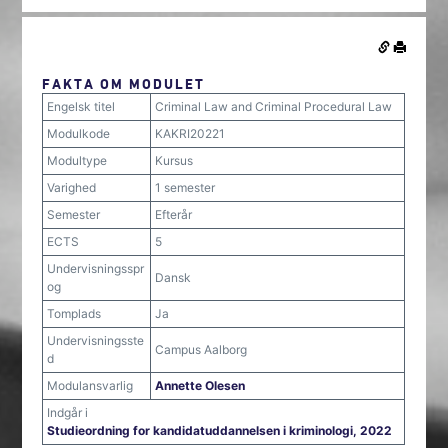
FAKTA OM MODULET
Engelsk titel
Criminal Law and Criminal Procedural Law
Modulkode
KAKRI20221
Modultype
Kursus
Varighed
1 semester
Semester
Efterår
ECTS
5
Undervisningsspr
Dansk
og
Tomplads
Ja
Undervisningsste
Campus Aalborg
d
Modulansvarlig
Annette Olesen
Indgår i
Studieordning for kandidatuddannelsen i kriminologi, 2022