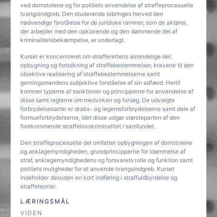
ved domstolene og for politiets anvendelse af straffeprocesuelle
tvangsindgreb. Den studerende bibringes herved den
nødvendige forståelse for de juridiske rammer, som de aktører,
der arbejder med den opklarende og den dømmende del af
kriminalitetsbekæmpelse, er underlagt.
Kurset er koncentreret om strafferettens almindelige del:
opbygning og fortolkning af straffebestemmelser, kravene til den
objektive realisering af straffebestemmelserne samt
gerningsmandens subjektive forståelse af sin adfærd. Hertil
kommer typerne af sanktioner og principperne for anvendelse af
disse samt reglerne om medvirken og forsøg. De udvalgte
forbrydelsesarter er drabs- og legemsforbrydelserne samt dele af
formueforbrydelserne, idet disse udgør størsteparten af den
forekommende straffelovskriminalitet i samfundet.
Den straffeprocesuelle del omfatter opbygningen af domstolene
og anklagemyndigheden, grundprincipperne for idømmelse af
straf, anklagemyndighedens og forsvarets rolle og funktion samt
politiets muligheder for at anvende tvangsindgreb. Kurset
indeholder desuden en kort indføring i straffuldbyrdelse og
straffeteorier.
LÆRINGSMÅL
VIDEN