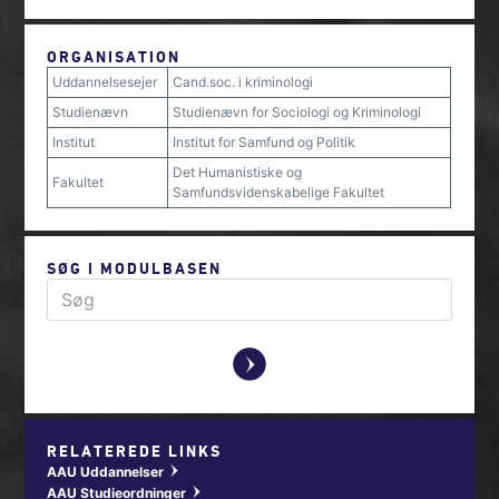
ORGANISATION
Uddannelsesejer
Cand.soc. i kriminologi
Studienævn
Studienævn for Sociologi og Kriminologi
Institut
Institut for Samfund og Politik
Det Humanistiske og
Fakultet
Samfundsvidenskabelige Fakultet
SØG I MODULBASEN
y
RELATEREDE LINKS
AAU Uddannelser
w
AAU Studieordninger
w