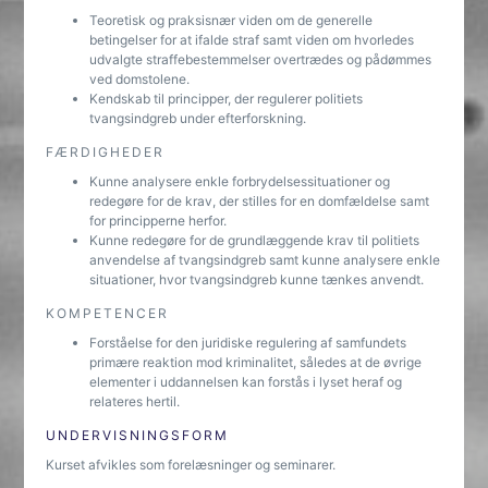
Teoretisk og praksisnær viden om de generelle
betingelser for at ifalde straf samt viden om hvorledes
udvalgte straffebestemmelser overtrædes og pådømmes
ved domstolene.
Kendskab til principper, der regulerer politiets
tvangsindgreb under efterforskning.
FÆRDIGHEDER
Kunne analysere enkle forbrydelsessituationer og
redegøre for de krav, der stilles for en domfældelse samt
for principperne herfor.
Kunne redegøre for de grundlæggende krav til politiets
anvendelse af tvangsindgreb samt kunne analysere enkle
situationer, hvor tvangsindgreb kunne tænkes anvendt.
KOMPETENCER
Forståelse for den juridiske regulering af samfundets
primære reaktion mod kriminalitet, således at de øvrige
elementer i uddannelsen kan forstås i lyset heraf og
relateres hertil.
UNDERVISNINGSFORM
Kurset afvikles som forelæsninger og seminarer.