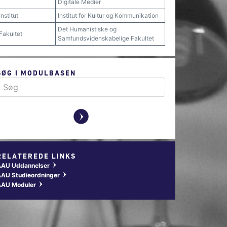
Digitale Medier
Institut
Institut for Kultur og Kommunikation
Det Humanistiske og
Fakultet
Samfundsvidenskabelige Fakultet
SØG I MODULBASEN
y
RELATEREDE LINKS
AAU Uddannelser
w
AU Studieordninger
w
AAU Moduler
w