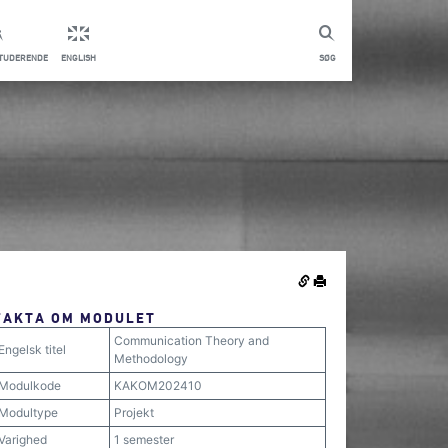
STUDERENDE
ENGLISH
SØG
FAKTA OM MODULET
Communication Theory and
Engelsk titel
Methodology
Modulkode
KAKOM202410
Modultype
Projekt
Varighed
1 semester