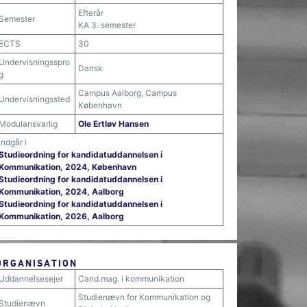
Efterår
Semester
KA 3. semester
ECTS
30
Undervisningsspro
Dansk
g
Campus Aalborg, Campus
Undervisningssted
København
Modulansvarlig
Ole Ertløv Hansen
Indgår i
Studieordning for kandidatuddannelsen i
Kommunikation, 2024, København
Studieordning for kandidatuddannelsen i
Kommunikation, 2024, Aalborg
Studieordning for kandidatuddannelsen i
Kommunikation, 2026, Aalborg
ORGANISATION
Uddannelsesejer
Cand.mag. i kommunikation
Studienævn for Kommunikation og
Studienævn