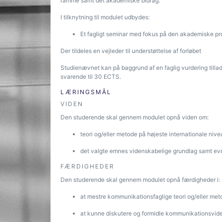
ramme samt det akademiske bidrag.
I tilknytning til modulet udbydes:
Et fagligt seminar med fokus på den akademiske p
Der tildeles en vejleder til understøttelse af forløbet
Studienævnet kan på baggrund af en faglig vurdering tilla
svarende til 30 ECTS.
LÆRINGSMÅL
VIDEN
Den studerende skal gennem modulet opnå viden om:
teori og/eller metode på højeste internationale ni
det valgte emnes videnskabelige grundlag samt evne
FÆRDIGHEDER
Den studerende skal gennem modulet opnå færdigheder i:
at mestre kommunikationsfaglige teori og/eller met
at kunne diskutere og formidle kommunikationsviden