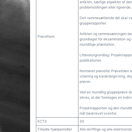
artiklen, særlige aspekter af de
problemstillingen eller lignende.
Den rammesættende del skal være
grupperapporter.
Artiklen og rammesætningen betr
Prøveform
grundlaget for eksamination og 
mundtlige præstation.
Litteraturgrundlag: Projektrapp
publikationer.
Normeret prøvetid: Prøvetiden er
votering og karaktergivning, dog 
prøver.
Ved en mundtlig gruppeprøve sk
sikres, at der foretages en indi
Projektrapporten og den mundtli
mål beskrevet ovenfor.
ECTS
30
Tilladte hjælpemidler
Alle skriftlige og alle elektroni