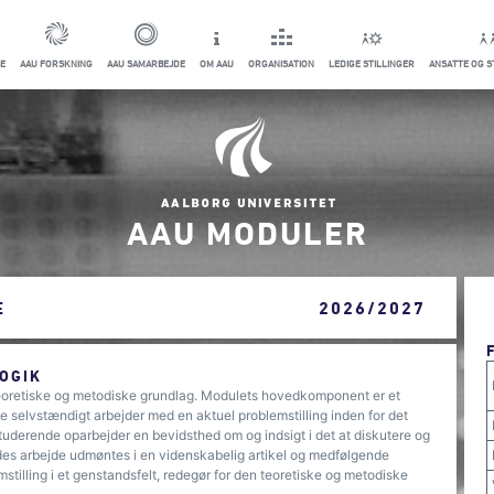
E
AAU FORSKNING
AAU SAMARBEJDE
OM AAU
ORGANISATION
LEDIGE STILLINGER
ANSATTE OG 
AAU MODULER
E
2026/2027
OGIK
oretiske og metodiske grundlag. Modulets hovedkomponent er et
e selvstændigt arbejder med en aktuel problemstilling inden for det
tuderende oparbejder en bevidsthed om og indsigt i det at diskutere og
ndes arbejde udmøntes i en videnskabelig artikel og medfølgende
illing i et genstandsfelt, redegør for den teoretiske og metodiske