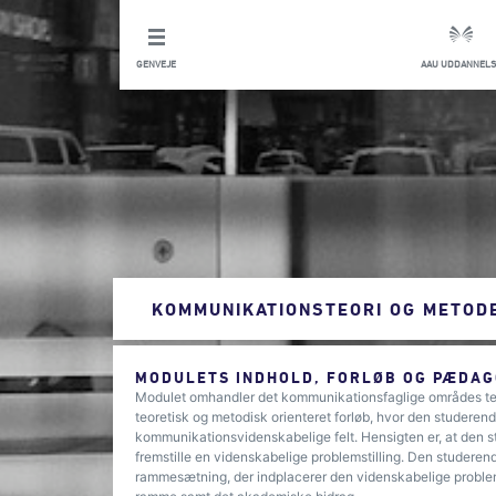
GENVEJE
AAU UDDANNELS
KOMMUNIKATIONSTEORI OG METOD
MODULETS INDHOLD, FORLØB OG PÆDAG
Modulet omhandler det kommunikationsfaglige områdes te
teoretisk og metodisk orienteret forløb, hvor den studerend
kommunikationsvidenskabelige felt. Hensigten er, at den s
fremstille en videnskabelige problemstilling. Den studere
rammesætning, der indplacerer den videnskabelige problemst