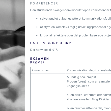
KOMPETENCER
Den studerende skal gennem modulet opnå kompetencer ti
selvstændigt at igangsætte et kommunikationsfagli
at styre en kompleks faglig udviklingsproces for eg
kritisk at reflektere over det problembaserede proj
UNDERVISNINGSFORM
Der henvises til §17.
EKSAMEN
PRØVER
Prøvens navn
Kommunikationsteori og metod
Mundtlig pba. projekt
Prøven foregår som en samtale
udgangspunkt i:
a) en artikel udformet efter alm
skal være mellem 8 og 15 sider.
b) en rammesættende del, hvor