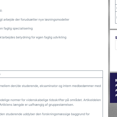
l:
gt arbejde der forudsætter nye løsningsmodeller
en faglig specialisering
ektarbejdes betydning for egen faglig udvikling
e
 mellem den/de studerende, eksaminator og intern medbedømmer med
A
indelige normer for videnskabelige tidsskrifter på området. Artikeldelen
 Artiklens længde er uafhængig af gruppestørrelsen.
 den studerende uddyber den forskningsmæssige baggrund for