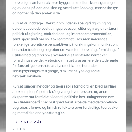
forskellige samfundsaktører bygger bro mellem kendsgerninger
og evidens på den ene side og værdisæt, ideologi, menneskesyn
og normer på den anden side.
Kurset vil inddrage litteratur om videnskabelig rådgivning og
evidensbaserede beslutningsprocesser, eliter og magtstrukturer i
politisk rådgivning, stakeholder- og interesserepræsentation,
samt spørgsmål om politisk legitimitet. Desuden inddrages
forskellige teoretiske perspektiver på forskningskommunikation,
herunder teorier og begreber om værdier i forskning, formidling af
usikkerhed og teori om anvendelse af bestemte narrativer i
formidlingsarbejde. Metodisk vil faget præsentere de studerende
for forskellige konkrete analyseredskaber, herunder
socialpsykologiske tilgange, diskursanalyse og social
netværksanalyse.
Kurset bringer metoder og teori i spil i forhold til en bred samling
af eksempler på politisk rådgivning, hvor forskere og andre
eksperter har formidlet viden til politiske beslutningsprocesser.
De studerende får her mulighed for at arbejde med de teoretiske
begreber, afprøve og kritisk reflektere over forskellige teoretiske
og metodiske analysestrategier.
LÆRINGSMÅL
VIDEN