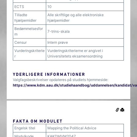
ECTS
10
Tilladte
Alle skriftlige og alle elektroniske
hjælpemidler
hjælpemidler
Bedømmelsesfor
7-trins-skala
m
Censur
Intern prøve
Vurderingskriterie
Vurderingskriterierne er angivet i
r
Universitetets eksamensordning
YDERLIGERE INFORMATIONER
Valgfagsbeskrivelser opdateres på studiets hjemmeside:
https://www.kdm.aau.dk/studiehaandbog/uddannelsen/kandidat/va
FAKTA OM MODULET
Engelsk titel
Mapping the Political Advice
Modulkode
KAKDMVM2047