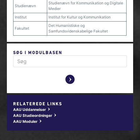
Studienævn for Kommunikation og Digitale
Studienævn
Medier
Institut
Institut for Kultur og Kommunikation
Det Humanistiske og
Fakultet
Samfundsvidenskabelige Fakultet
SØG I MODULBASEN
y
RELATEREDE LINKS
AAU Uddannelser
w
AAU Studieordninger
w
AAU Moduler
w