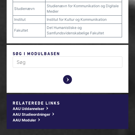
Studienævn for Kommunikation og Digitale
Studienævn
Medier
Institut
Institut for Kultur og Kommunikation
Det Humanistiske og
Fakultet
Samfundsvidenskabelige Fakultet
SØG I MODULBASEN
y
RELATEREDE LINKS
AAU Uddannelser
w
AAU Studieordninger
w
AAU Moduler
w