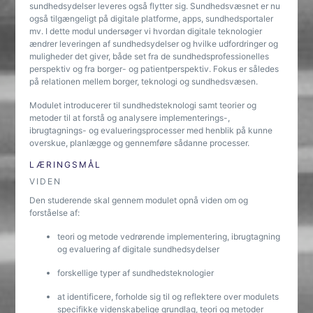
sundhedsydelser leveres også flytter sig. Sundhedsvæsnet er nu
også tilgængeligt på digitale platforme, apps, sundhedsportaler
mv. I dette modul undersøger vi hvordan digitale teknologier
ændrer leveringen af sundhedsydelser og hvilke udfordringer og
muligheder det giver, både set fra de sundhedsprofessionelles
perspektiv og fra borger- og patientperspektiv. Fokus er således
på relationen mellem borger, teknologi og sundhedsvæsen.
Modulet introducerer til sundhedsteknologi samt teorier og
metoder til at forstå og analysere implementerings-,
ibrugtagnings- og evalueringsprocesser med henblik på kunne
overskue, planlægge og gennemføre sådanne processer.
LÆRINGSMÅL
VIDEN
Den studerende skal gennem modulet opnå viden om og
forståelse af:
teori og metode vedrørende implementering, ibrugtagning
og evaluering af digitale sundhedsydelser
forskellige typer af sundhedsteknologier
at identificere, forholde sig til og reflektere over modulets
specifikke videnskabelige grundlag, teori og metoder