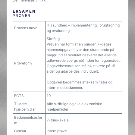
Der henvises til §17.
EKSAMEN
PRØVER
IT i sundhed – implementering, ibrugtagning
Prøvens navn
og evaluering
Skriftlig
Prøven har form af en bunden 7-dages
hjemmeopgave, hvor den studerende på
baggrund af modulet besvarer det eller de
udleverede spørgsmål inden for fagområdet.
Prøveform
Opgavebesvarelsen må højst være på 15
sider og udarbejdes individuelt.
Opgaven bedømmes af eksaminator og
intern medbedømmer.
ECTS
10
Tilladte
Alle skriftlige og alle elektroniske
hjælpemidler
hjælpemidler
Bedømmelsesfor
7-trins-skala
m
Censur
Intern prøve