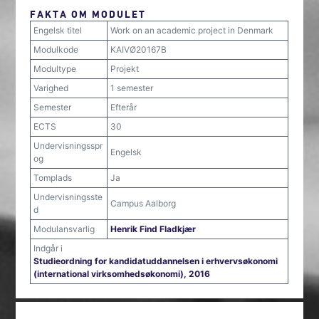
FAKTA OM MODULET
Engelsk titel
Work on an academic project in Denmark
Modulkode
KAIVØ20167B
Modultype
Projekt
Varighed
1 semester
Semester
Efterår
ECTS
30
Undervisningsspr
Engelsk
og
Tomplads
Ja
Undervisningsste
Campus Aalborg
d
Modulansvarlig
Henrik Find Fladkjær
Indgår i
Studieordning for kandidatuddannelsen i erhvervsøkonomi
(international virksomhedsøkonomi), 2016