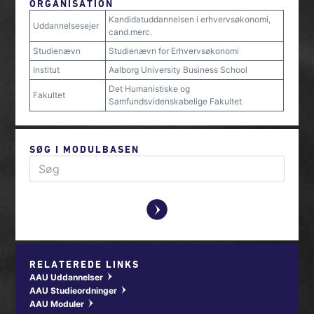
ORGANISATION
Kandidatuddannelsen i erhvervsøkonomi,
Uddannelsesejer
cand.merc.
Studienævn
Studienævn for Erhvervsøkonomi
Institut
Aalborg University Business School
Det Humanistiske og
Fakultet
Samfundsvidenskabelige Fakultet
SØG I MODULBASEN
y
RELATEREDE LINKS
AAU Uddannelser
w
AAU Studieordninger
w
AAU Moduler
w