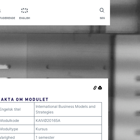
STUDERENDE
ENGLISH
SØG
FAKTA OM MODULET
International Business Models and
Engelsk titel
Strategies
Modulkode
KAIVØ20165A
Modultype
Kursus
Varighed
1 semester