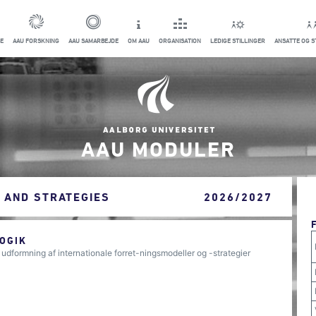
E
AAU FORSKNING
AAU SAMARBEJDE
OM AAU
ORGANISATION
LEDIGE STILLINGER
ANSATTE OG 
AAU MODULER
 AND STRATEGIES
2026/2027
OGIK
l udformning af internationale forret-ningsmodeller og -strategier