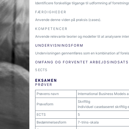
Identificere forskellige tilgange til udformning af forretnin
FÆRDIGHEDER
Anvende denne viden på praksis (cases).
KOMPETENCER
Anvende relevante teorier og modeller til at analysere inte
UNDERVISNINGSFORM
Undervisningen gennemføres som en kombination af forelæs
OMFANG OG FORVENTET ARBEJDSINDSATS
5 ECTS
EKSAMEN
PRØVER
Prøvens navn
International Business Models a
Skriftlig
Prøveform
Individuel casebaseret skriftlig
ECTS
5
Bedømmelsesform
7-trins-skala