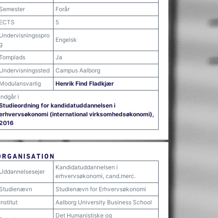
Semester
Forår
ECTS
5
Undervisningsspro
Engelsk
g
Tomplads
Ja
Undervisningssted
Campus Aalborg
Modulansvarlig
Henrik Find Fladkjær
Indgår i
Studieordning for kandidatuddannelsen i
erhvervsøkonomi (international virksomhedsøkonomi),
2016
ORGANISATION
Kandidatuddannelsen i
Uddannelsesejer
erhvervsøkonomi, cand.merc.
Studienævn
Studienævn for Erhvervsøkonomi
Institut
Aalborg University Business School
Det Humanistiske og