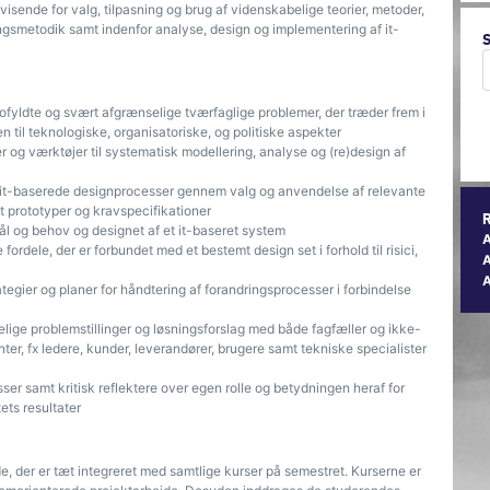
isende for valg, tilpasning og brug af videnskabelige teorier, metoder,
ingsmetodik samt indenfor analyse, design og implementering af it-
kofyldte og svært afgrænselige tværfaglige problemer, der træder frem i
 til teknologiske, organisatoriske, og politiske aspekter
r og værktøjer til systematisk modellering, analyse og (re)design af
i it-baserede designprocesser gennem valg og anvendelse af relevante
 prototyper og kravspecifikationer
l og behov og designet af et it-baseret system
rdele, der er forbundet med et bestemt design set i forhold til risici,
A
rategier og planer for håndtering af forandringsprocesser i forbindelse
elige problemstillinger og løsningsforslag med både fagfæller og ikke-
ter, fx ledere, kunder, leverandører, brugere samt tekniske specialister
sser samt kritisk reflektere over egen rolle og betydningen heraf for
ets resultater
 der er tæt integreret med samtlige kurser på semestret. Kurserne er