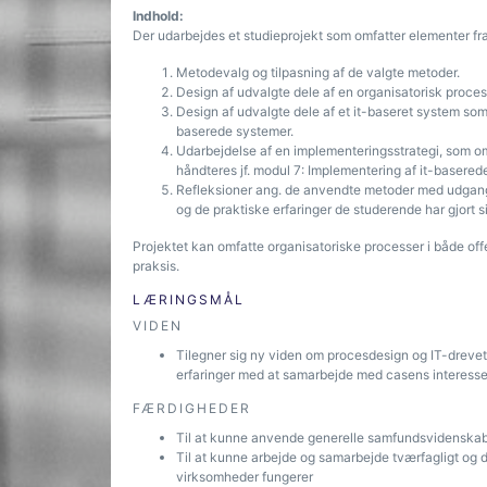
Indhold:
Der udarbejdes et studieprojekt som omfatter elementer fra
Metodevalg og tilpasning af de valgte metoder.
Design af udvalgte dele af en organisatorisk proces 
Design af udvalgte dele af et it-baseret system som 
baserede systemer.
Udarbejdelse af en implementeringsstrategi, som om
håndteres jf. modul 7: Implementering af it-baserede
Refleksioner ang. de anvendte metoder med udgangs
og de praktiske erfaringer de studerende har gjort 
Projektet kan omfatte organisatoriske processer i både off
praksis.
LÆRINGSMÅL
VIDEN
Tilegner sig ny viden om procesdesign og IT-dreve
erfaringer med at samarbejde med casens interesse
FÆRDIGHEDER
Til at kunne anvende generelle samfundsvidenskabe
Til at kunne arbejde og samarbejde tværfagligt og d
virksomheder fungerer