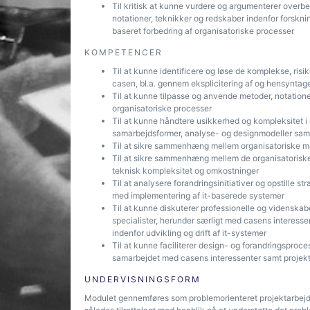
Til kritisk at kunne vurdere og argumenterer overbev
notationer, teknikker og redskaber indenfor forskn
baseret forbedring af organisatoriske processer
KOMPETENCER
Til at kunne identificere og løse de komplekse, risi
casen, bl.a. gennem eksplicitering af og hensyntagen
Til at kunne tilpasse og anvende metoder, notatione
organisatoriske processer
Til at kunne håndtere usikkerhed og kompleksitet 
samarbejdsformer, analyse- og designmodeller samt
Til at sikre sammenhæng mellem organisatoriske må
Til at sikre sammenhæng mellem de organisatoriske fo
teknisk kompleksitet og omkostninger
Til at analysere forandringsinitiativer og opstille st
med implementering af it-baserede systemer
Til at kunne diskuterer professionelle og videnskab
specialister, herunder særligt med casens interessen
indenfor udvikling og drift af it-systemer
Til at kunne faciliterer design- og forandringsproce
samarbejdet med casens interessenter samt projekt
UNDERVISNINGSFORM
Modulet gennemføres som problemorienteret projektarbejde,