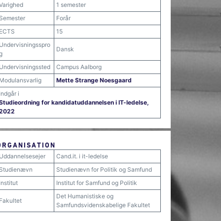
Varighed
1 semester
Semester
Forår
ECTS
15
Undervisningsspro
Dansk
g
Undervisningssted
Campus Aalborg
Modulansvarlig
Mette Strange Noesgaard
Indgår i
Studieordning for kandidatuddannelsen i IT-ledelse,
2022
ORGANISATION
Uddannelsesejer
Cand.it. i it-ledelse
Studienævn
Studienævn for Politik og Samfund
Institut
Institut for Samfund og Politik
Det Humanistiske og
Fakultet
Samfundsvidenskabelige Fakultet