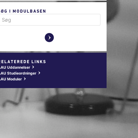
SØG I MODULBASEN
y
RELATEREDE LINKS
AAU Uddannelser
w
AU Studieordninger
w
AAU Moduler
w