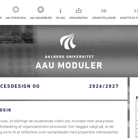
E
AAU FORSKNING
AAU SAMARBEJDE
OM AAU
ORGANISATION
LEDIGE STILLINGER
ANSATTE OG 
AAU MODULER
OCESDESIGN OG
2026/2027
OGIK
case, at bibringe de studerende viden om, hvordan man analyserer,
t forbedring af organisatoriske processer. Der lægges vægt på, at de
evne til at reflektere over samarbejdet med projektets interessenter.