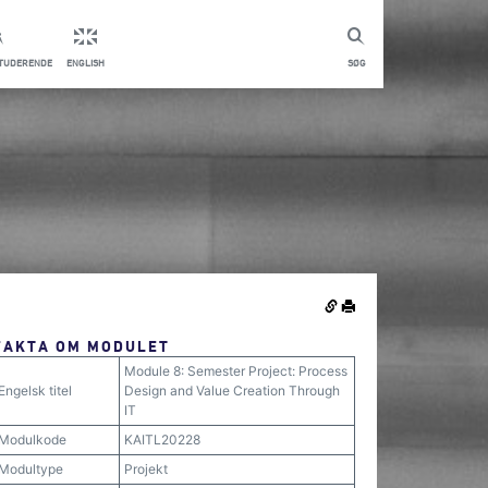
STUDERENDE
ENGLISH
SØG
FAKTA OM MODULET
Module 8: Semester Project: Process
Engelsk titel
Design and Value Creation Through
IT
Modulkode
KAITL20228
Modultype
Projekt