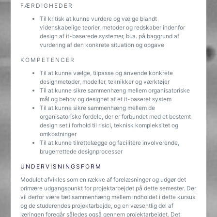
FÆRDIGHEDER
Til kritisk at kunne vurdere og vælge blandt
videnskabelige teorier, metoder og redskaber indenfor
design af it-baserede systemer, bl.a. på baggrund af
vurdering af den konkrete situation og opgave
KOMPETENCER
Til at kunne vælge, tilpasse og anvende konkrete
designmetoder, modeller, teknikker og værktøjer
Til at kunne sikre sammenhæng mellem organisatoriske
mål og behov og designet af et it-baseret system
Til at kunne sikre sammenhæng mellem de
organisatoriske fordele, der er forbundet med et bestemt
design set i forhold til risici, teknisk kompleksitet og
omkostninger
Til at kunne tilrettelægge og facilitere involverende,
brugerrettede designprocesser
UNDERVISNINGSFORM
Modulet afvikles som en række af forelæsninger og udgør det
primære udgangspunkt for projektarbejdet på dette semester. Der
vil derfor være tæt sammenhæng mellem indholdet i dette kursus
og de studerendes projektarbejde, og en væsentlig del af
læringen foregår således også gennem projektarbejdet. Det