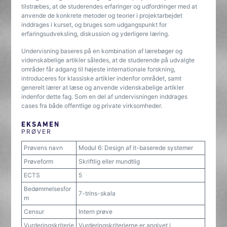
tilstræbes, at de studerendes erfaringer og udfordringer med at
anvende de konkrete metoder og teorier i projektarbejdet
inddrages i kurset, og bruges som udgangspunkt for
erfaringsudveksling, diskussion og yderligere læring.
Undervisning baseres på en kombination af lærebøger og
videnskabelige artikler således, at de studerende på udvalgte
områder får adgang til højeste internationale forskning,
introduceres for klassiske artikler indenfor området, samt
generelt lærer at læse og anvende videnskabelige artikler
indenfor dette fag. Som en del af undervisningen inddrages
cases fra både offentlige og private virksomheder.
EKSAMEN
PRØVER
Prøvens navn
Modul 6: Design af it-baserede systemer
Prøveform
Skriftlig eller mundtlig
ECTS
5
Bedømmelsesfor
7-trins-skala
m
Censur
Intern prøve
Vurderingskriterie
Vurderingskriterierne er angivet i