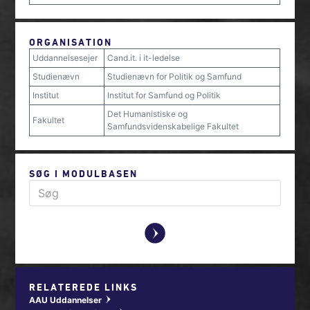
ORGANISATION
Uddannelsesejer
Cand.it. i it-ledelse
Studienævn
Studienævn for Politik og Samfund
Institut
Institut for Samfund og Politik
Det Humanistiske og
Fakultet
Samfundsvidenskabelige Fakultet
SØG I MODULBASEN
y
RELATEREDE LINKS
AAU Uddannelser
w