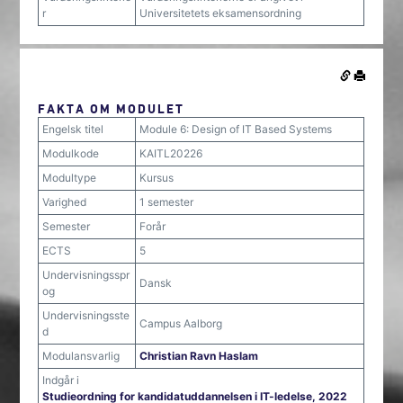
r
Universitetets eksamensordning
FAKTA OM MODULET
Engelsk titel
Module 6: Design of IT Based Systems
Modulkode
KAITL20226
Modultype
Kursus
Varighed
1 semester
Semester
Forår
ECTS
5
Undervisningsspr
Dansk
og
Undervisningsste
Campus Aalborg
d
Modulansvarlig
Christian Ravn Haslam
Indgår i
Studieordning for kandidatuddannelsen i IT-ledelse, 2022