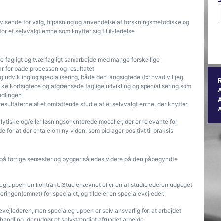
evisende for valg, tilpasning og anvendelse af forskningsmetodiske og
r et selvvalgt emne som knytter sig til it-ledelse
e fagligt og tværfagligt samarbejde med mange forskellige
ar for både processen og resultatet
g udvikling og specialisering, både den langsigtede (fx: hvad vil jeg
kke kortsigtede og afgrænsede faglige udvikling og specialisering som
ndlingen
A
sultaterne af et omfattende studie af et selvvalgt emne, der knytter
lytiske og/eller løsningsorienterede modeller, der er relevante for
 for at der er tale om ny viden, som bidrager positivt til praksis
t på forrige semester og bygger således videre på den påbegyndte
alegruppen en kontrakt. Studienævnet eller en af studielederen udpeget
ingen(emnet) for specialet, og tildeler en specialevejleder.
vejlederen, men specialegruppen er selv ansvarlig for, at arbejdet
fhandling, der udgør et selvstændigt afrundet arbejde.