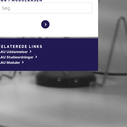
y
RELATEREDE LINKS
AAU Uddannelser
w
AU Studieordninger
w
AAU Moduler
w