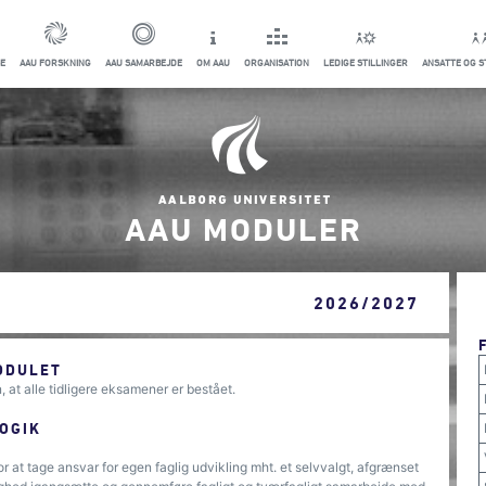
E
AAU FORSKNING
AAU SAMARBEJDE
OM AAU
ORGANISATION
LEDIGE STILLINGER
ANSATTE OG 
AAU MODULER
2026/2027
ODULET
 at alle tidligere eksamener er bestået.
OGIK
 at tage ansvar for egen faglig udvikling mht. et selvvalgt, afgrænset