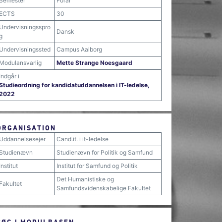
Semester
Forår
ECTS
30
Undervisningsspro
Dansk
g
Undervisningssted
Campus Aalborg
Modulansvarlig
Mette Strange Noesgaard
Indgår i
Studieordning for kandidatuddannelsen i IT-ledelse,
2022
ORGANISATION
Uddannelsesejer
Cand.it. i it-ledelse
Studienævn
Studienævn for Politik og Samfund
Institut
Institut for Samfund og Politik
Det Humanistiske og
Fakultet
Samfundsvidenskabelige Fakultet
SØG I MODULBASEN