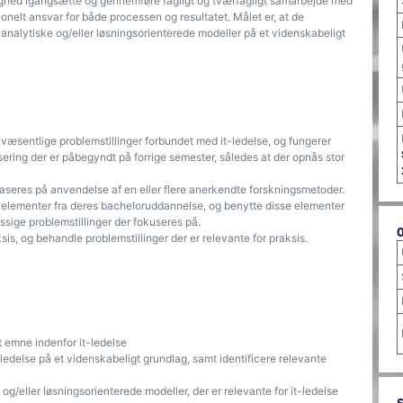
ighed igangsætte og gennemføre fagligt og tværfagligt samarbejde med
onelt ansvar for både processen og resultatet. Målet er, at de
 analytiske og/eller løsningsorienterede modeller på et videnskabeligt
æsentlige problemstillinger forbundet med it-ledelse, og fungerer
sering der er påbegyndt på forrige semester, således at der opnås stor
seres på anvendelse af en eller flere anerkendte forskningsmetoder.
 elementer fra deres bacheloruddannelse, og benytte disse elementer
ssige problemstillinger der fokuseres på.
sis, og behandle problemstillinger der er relevante for praksis.
t emne indenfor it-ledelse
t-ledelse på et videnskabeligt grundlag, samt identificere relevante
og/eller løsningsorienterede modeller, der er relevante for it-ledelse