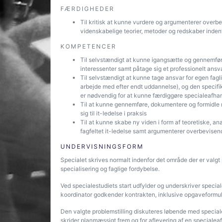
FÆRDIGHEDER
Til kritisk at kunne vurdere og argumenterer overb
videnskabelige teorier, metoder og redskaber indenfo
KOMPETENCER
Til selvstændigt at kunne igangsætte og gennemfør
interessenter samt påtage sig et professionelt ansv
Til selvstændigt at kunne tage ansvar for egen fagli
arbejde med efter endt uddannelse), og den specifi
er nødvendig for at kunne færdiggøre specialeafha
Til at kunne gennemføre, dokumentere og formidle re
sig til it-ledelse i praksis
Til at kunne skabe ny viden i form af teoretiske, ana
fagfeltet it-ledelse samt argumenterer overbevisende
UNDERVISNINGSFORM
Specialet skrives normalt indenfor det område der er valg
specialisering og faglige fordybelse.
Ved specialestudiets start udfylder og underskriver speci
koordinator godkender kontrakten, inklusive opgaveformuler
Den valgte problemstilling diskuteres løbende med speciale
skrider planmæssigt frem og for aflevering af en specialea