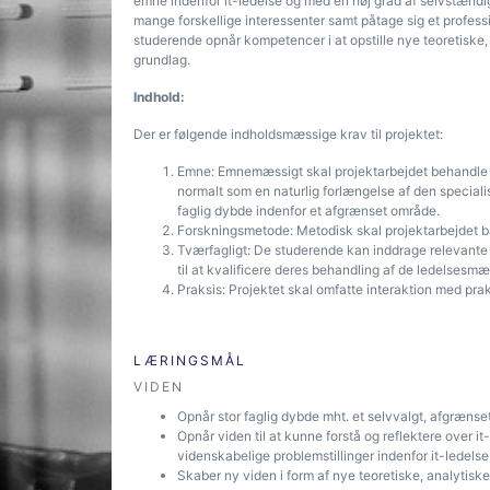
emne indenfor it-ledelse og med en høj grad af selvstænd
mange forskellige interessenter samt påtage sig et professi
studerende opnår kompetencer i at opstille nye teoretiske,
grundlag.
Indhold:
Der er følgende indholdsmæssige krav til projektet:
Emne: Emnemæssigt skal projektarbejdet behandle v
normalt som en naturlig forlængelse af den speciali
faglig dybde indenfor et afgrænset område.
Forskningsmetode: Metodisk skal projektarbejdet ba
Tværfagligt: De studerende kan inddrage relevante
til at kvalificere deres behandling af de ledelsesmæ
Praksis: Projektet skal omfatte interaktion med prak
LÆRINGSMÅL
VIDEN
Opnår stor faglig dybde mht. et selvvalgt, afgrænse
Opnår viden til at kunne forstå og reflektere over i
videnskabelige problemstillinger indenfor it-ledelse
Skaber ny viden i form af nye teoretiske, analytiske 