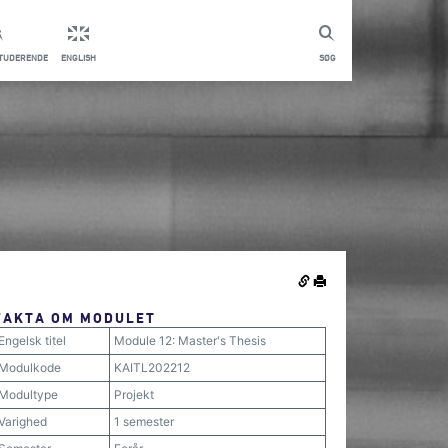
STUDERENDE
ENGLISH
SØG
FAKTA OM MODULET
Engelsk titel
Module 12: Master's Thesis
Modulkode
KAITL202212
Modultype
Projekt
Varighed
1 semester