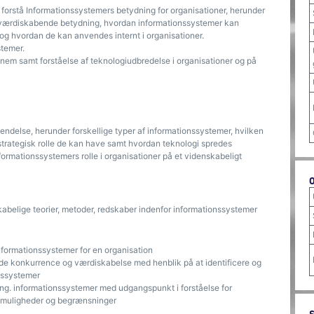
t forstå Informationssystemers betydning for organisationer, herunder
g værdiskabende betydning, hvordan informationssystemer kan
g hvordan de kan anvendes internt i organisationer.
stemer.
ennem samt forståelse af teknologiudbredelse i organisationer og på
delse, herunder forskellige typer af informationssystemer, hvilken
n strategisk rolle de kan have samt hvordan teknologi spredes
nformationssystemers rolle i organisationer på et videnskabeligt
kabelige teorier, metoder, redskaber indenfor informationssystemer
nformationssystemer for en organisation
e konkurrence og værdiskabelse med henblik på at identificere og
nssystemer
ang. informationssystemer med udgangspunkt i forståelse for
, muligheder og begrænsninger