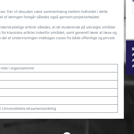
elser. Der vil desuden være sammenhæng mellem indholdet i dette
el af læringen foregår således også gennem projektarbejdet.
idenskabelige artikler således, at de studerende på udvalgte områder
s for klassiske artikler indenfor området, samt generelt lærer at læse og
 del af undervisningen inddrages cases fra både offentlige og private
A
olle i organisationer
t i Universitetets eksamensordning