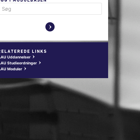
y
RELATEREDE LINKS
AAU Uddannelser
w
AU Studieordninger
w
AAU Moduler
w