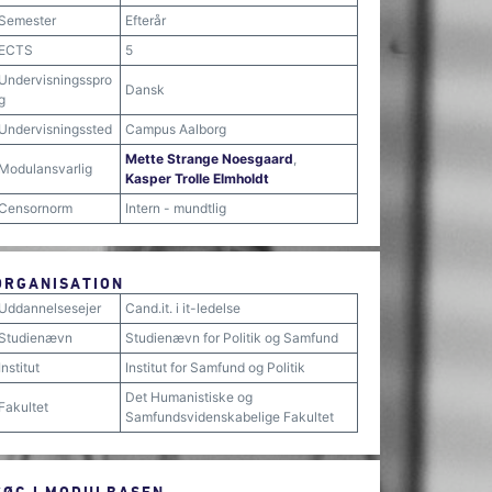
Semester
Efterår
ECTS
5
Undervisningsspro
Dansk
g
Undervisningssted
Campus Aalborg
Mette Strange Noesgaard
,
Modulansvarlig
Kasper Trolle Elmholdt
Censornorm
Intern - mundtlig
ORGANISATION
Uddannelsesejer
Cand.it. i it-ledelse
Studienævn
Studienævn for Politik og Samfund
Institut
Institut for Samfund og Politik
Det Humanistiske og
Fakultet
Samfundsvidenskabelige Fakultet
SØG I MODULBASEN