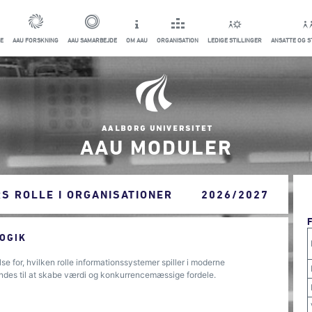
E
AAU FORSKNING
AAU SAMARBEJDE
OM AAU
ORGANISATION
LEDIGE STILLINGER
ANSATTE OG 
AAU MODULER
S ROLLE I ORGANISATIONER
2026/2027
OGIK
e for, hvilken rolle informationssystemer spiller i moderne
ndes til at skabe værdi og konkurrencemæssige fordele.