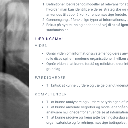
Definitioner, begreber og modeller af relevans for a
hvordan man kan identificere deres strategiske o
anvendes til at opnå konkurrencemæssige fordele, o
Gennemgang af forskellige typer af informationssy
Fokus på nye teknologier der er på vej til at slå ig
samfundsplan.
LÆRINGSMÅL
VIDEN
Opnår viden om informationssystemer og deres anven
rolle disse spiller i moderne organisationer, hvilke
Opnår viden til at kunne forstå og reflektere over i
grundlag
FÆRDIGHEDER
Til kritisk at kunne vurdere og vælge blandt videns
KOMPETENCER
Til at kunne analysere og vurdere betydningen af i
Til at kunne anvende begreber og modeller angåend
analysere muligheder for anvendelse af informatio
Til at kunne rådgive og fremsætte løsningsforslag 
organisatoriske og forretningsmæssige betingelser