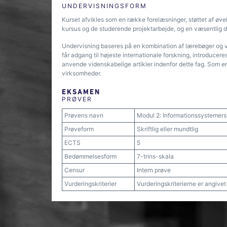
UNDERVISNINGSFORM
Kurset afvikles som en række forelæsninger, støttet af øv
kursus og de studerende projektarbejde, og en væsentlig d
Undervisning baseres på en kombination af lærebøger og v
får adgang til højeste internationale forskning, introducere
anvende videnskabelige artikler indenfor dette fag. Som en
virksomheder.
EKSAMEN
PRØVER
Prøvens navn
Modul 2: Informationssystemers r
Prøveform
Skriftlig eller mundtlig
ECTS
5
Bedømmelsesform
7-trins-skala
Censur
Intern prøve
Vurderingskriterier
Vurderingskriterierne er angive