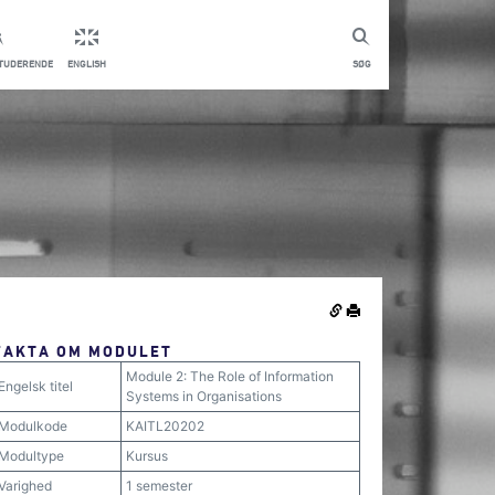
STUDERENDE
ENGLISH
SØG
FAKTA OM MODULET
Module 2: The Role of Information
Engelsk titel
Systems in Organisations
Modulkode
KAITL20202
Modultype
Kursus
Varighed
1 semester